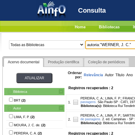
Consulta
Home
Bibliotecas
I
Acervo documental
Produção científica
Coleção de periódicos
Ordenar
Relevância
Autor
Título
Ano
por:
Registros recuperados : 2
Biblioteca
PEREIRA, C. A.
;
LIMA, F. P.
;
FRANCO,
BRT
(2)
pastagens.
São Paulo-SP : CATI, 197
1.
Biblioteca(s):
Biblioteca Rui Tendinh
Autor
PEREIRA, C. A.
;
LIMA, F. P.
;
SARTINI
LIMA, F. P.
(2)
de pastagens.
2. ed. Campinas - SP :
2.
Biblioteca(s):
Biblioteca Rui Tendinh
MOURA, J. C. de.
(2)
PEREIRA, C. A.
(2)
Registros recuperados : 2