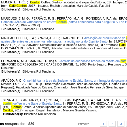
MUNER, L. H. (Ed.).
Conilon
Coffee. 3 edition updated and expanded Vitória, ES : Incaper, 
from:
Café
Conilon
, 2017 - Incaper. English translation: Marcele Gualda Pasolini.
Biblioteca(s):
Biblioteca Rui Tendinha.
MARQUES, E. M. G.
;
FERRÃƒO, R. G.
;
FERRÃƒO, M. A. G.
;
FONSECA, A. F. A. da.
;
BRAG
CompetiÃ§Ã£o de variedades de cafÃ©
Conilon
(coffea canephora) para a regiÃ£o Sul do E
: EMCAPER, [1999 ou 2000].
Biblioteca(s):
Biblioteca Rui Tendinha.
MACHADO FILHO, J. A.
;
BRAVIM, A. J. B.
;
TRAGINO, P. H.
Avaliação de produtividade do
quatro diferentes espaçamentos adensados na região norte do Espirito Santo.
In: SIMPÓS
BRASIL, 8., 2013, Salvador. Sustentabilidade e inclusão Social. Brasília, DF: Embrapa
Café
DOS CAFÉS DO BRASIL, 8., 2013, Salvador. Sustentabilidade e inclusão Social. Brasília,
Biblioteca(s):
Biblioteca Rui Tendinha.
FORNAZIER, M. J.
;
MARTINS, D. dos S.
Controle da cochonilha branca da roseta em
café
SIMPÓSIO DE PESQUISA DOS CAFÉS DO BRASIL, 3., 2003, Porto Seguro. Resumos... Br
Resumos.
Biblioteca(s):
Biblioteca Rui Tendinha.
ARAÚJO, P. Q.
Crise hídrica na área da Sudene no Espírito Santo: um limitador do potenci
Mateus, ES : FVC, 2019. 86 p. Dissertação (Mestrado; área de concentração: Gestão Soc
Regional). Faculdade Vale do Cricaré. Orientador: José Geraldo Ferreira da Silva, Incaper.
Biblioteca(s):
Biblioteca Rui Tendinha.
SILVA, A. E. S. da.
;
MASO, L. J.
;
COSTA, E. B. da.
;
BASSANI, L. A.
;
GALEANO, E. A. V.
Ec
conilon
coffee in the State of Espirito Santo.
In: FERRÃO, R. G.; FONSECA, A. F. A. da.; 
(Ed.).
Conilon
Coffee. 3 edition updated and expanded Vitória, ES : Incaper, 2019. Cap. 2, 
Conilon
, 2017 - Incaper. English translation: Marcele Gualda Pasolini.
Biblioteca(s):
Biblioteca Rui Tendinha.
ros recuperados : 820
Primeira
...
1
2
3