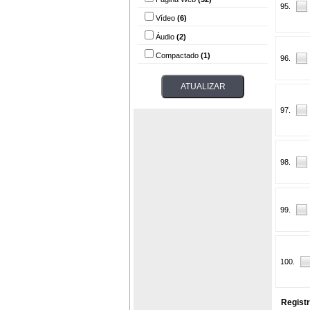
95.
Vídeo
(6)
Áudio
(2)
Compactado
(1)
96.
97.
98.
99.
100.
Regist