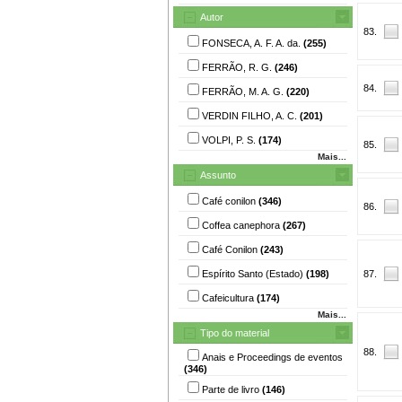
Autor
83.
FONSECA, A. F. A. da.
(255)
FERRÃO, R. G.
(246)
84.
FERRÃO, M. A. G.
(220)
VERDIN FILHO, A. C.
(201)
VOLPI, P. S.
(174)
85.
Mais...
Assunto
Café conilon
(346)
86.
Coffea canephora
(267)
Café Conilon
(243)
Espírito Santo (Estado)
(198)
87.
Cafeicultura
(174)
Mais...
Tipo do material
88.
Anais e Proceedings de eventos
(346)
Parte de livro
(146)