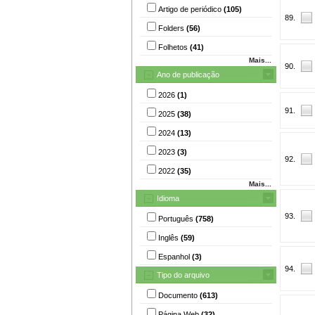
Artigo de periódico
(105)
89.
Folders
(56)
Folhetos
(41)
Mais...
90.
Ano de publicação
2026
(1)
91.
2025
(38)
2024
(13)
2023
(3)
92.
2022
(35)
Mais...
Idioma
93.
Português
(758)
Inglês
(59)
Espanhol
(3)
94.
Tipo do arquivo
Documento
(613)
Página Web
(32)