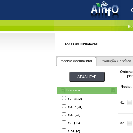
Ho
Acervo documental
Produção científica
Ordena
por
Regist
Biblioteca
BRT
(812)
81.
BSGP
(31)
BSO
(23)
BST
(16)
82.
BESP
(2)