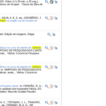
20. Vídeo (1 h 29 min. e 20 seg.) :
adores do Incaper . Tássio da Silva de
.
;
SILVA, A. E. S. da.
;
GROBÉRIO, J.
onilon
na região sul do Estado do
 color. Edição de imagens: Edgar
nica na cova de plantio do
cafeeiro
IMPÓSIO DE PESQUISA DOS CAFÉS
nais... Vitória: Consórcio Pesquisa
nica na cova de plantio do
cafeeiro
In: SIMPÓSIO DE PESQUISA DOS
cas: anais... Vitória: Consórcio
of Espirito Santo.
In: FERRÃO, R. G.;
on updated and expanded Vitória, ES :
slation: Marcele Gualda Pasolini.
A. C.
;
TÓFFANO, J. L.
;
TRAGINO,
. da.; FERRÃO, M. A. G.; DE