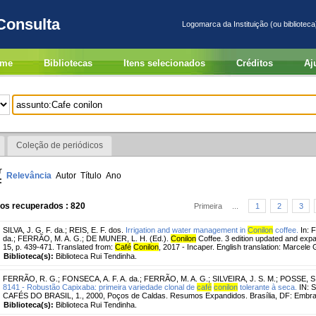
Consulta
Logomarca da Instituição (ou biblioteca
me
Bibliotecas
Itens selecionados
Créditos
Aj
Coleção de periódicos
r
Relevância
Autor
Título
Ano
:
ros recuperados : 820
Primeira
...
1
2
3
SILVA, J. G. F. da.
;
REIS, E. F. dos.
Irrigation and water management in
Conilon
coffee.
In: 
da.; FERRÃO, M. A. G.; DE MUNER, L. H. (Ed.).
Conilon
Coffee. 3 edition updated and expa
15, p. 439-471. Translated from:
Café
Conilon
, 2017 - Incaper. English translation: Marcele 
Biblioteca(s):
Biblioteca Rui Tendinha.
FERRÃO, R. G.
;
FONSECA, A. F. A. da.
;
FERRÃO, M. A. G.
;
SILVEIRA, J. S. M.
;
POSSE, S.
8141 - Robustão Capixaba: primeira variedade clonal de
café
conilon
tolerante à seca.
IN: 
CAFÉS DO BRASIL, 1., 2000, Poços de Caldas. Resumos Expandidos. Brasília, DF: Embr
Biblioteca(s):
Biblioteca Rui Tendinha.