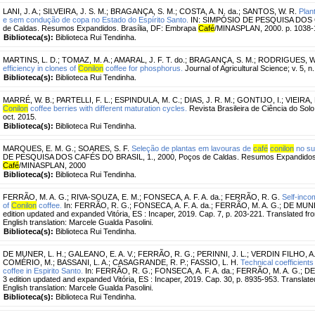
LANI, J. A.
;
SILVEIRA, J. S. M.
;
BRAGANÇA, S. M.
;
COSTA, A. N. da.
;
SANTOS, W. R.
Plan
e sem condução de copa no Estado do Espírito Santo.
IN: SIMPÓSIO DE PESQUISA DOS C
de Caldas. Resumos Expandidos. Brasília, DF: Embrapa
Café
/MINASPLAN, 2000. p. 1038-
Biblioteca(s):
Biblioteca Rui Tendinha.
MARTINS, L. D.
;
TOMAZ, M. A.
;
AMARAL, J. F. T. do.
;
BRAGANÇA, S. M.
;
RODRIGUES, W.
efficiency in clones of
Conilon
coffee for phosphorus.
Journal of Agricultural Science; v. 5, n.
Biblioteca(s):
Biblioteca Rui Tendinha.
MARRÉ, W. B.
;
PARTELLI, F. L.
;
ESPINDULA, M. C.
;
DIAS, J. R. M.
;
GONTIJO, I.
;
VIEIRA, 
Conilon
coffee berries with different maturation cycles.
Revista Brasileira de Ciência do Solo,
oct. 2015.
Biblioteca(s):
Biblioteca Rui Tendinha.
MARQUES, E. M. G.
;
SOARES, S. F.
Seleção de plantas em lavouras de
café
conilon
no sul
DE PESQUISA DOS CAFÉS DO BRASIL, 1., 2000, Poços de Caldas. Resumos Expandidos. 
Café
/MINASPLAN, 2000
Biblioteca(s):
Biblioteca Rui Tendinha.
FERRÃO, M. A. G.
;
RIVA-SOUZA, E. M.
;
FONSECA, A. F. A. da.
;
FERRÃO, R. G.
Self-inco
of
Conilon
coffee.
In: FERRÃO, R. G.; FONSECA, A. F. A. da.; FERRÃO, M. A. G.; DE MUNE
edition updated and expanded Vitória, ES : Incaper, 2019. Cap. 7, p. 203-221. Translated fr
English translation: Marcele Gualda Pasolini.
Biblioteca(s):
Biblioteca Rui Tendinha.
DE MUNER, L. H.
;
GALEANO, E. A. V.
;
FERRÃO, R. G.
;
PERINNI, J. L.
;
VERDIN FILHO, A.
COMÉRIO, M.
;
BASSANI, L. A.
;
CASAGRANDE, R. P.
;
FASSIO, L. H.
Technical coefficient
coffee in Espirito Santo.
In: FERRÃO, R. G.; FONSECA, A. F. A. da.; FERRÃO, M. A. G.; DE
3 edition updated and expanded Vitória, ES : Incaper, 2019. Cap. 30, p. 8935-953. Translat
English translation: Marcele Gualda Pasolini.
Biblioteca(s):
Biblioteca Rui Tendinha.