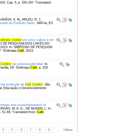
2019. Cap. 9, p. 255-287. Translated
ANÃ‡A, S. M.
;
ARLEU, R. J.
stado do EspÃ­rito Santo.
VitÃ³ria, ES
cafeeiro
conilon
em cinco safras e em
IO DE PESQUISA DOS CAFÉS DO
, 2013. In: SIMPÓSIO DE PESQUISA
 DF: Embrapa
Café
, 2013.
Conilon
via pulverização foliar.
In:
asília, DF: Embrapa
Café
, p. 329.
al da produção de
café
Conilon
.
São
ial, Educação e Desenvolvimento
onomic and social importance of
FERRÃO, M. A. G.; DE MUNER, L. H.
p. 51-69. Translated from:
Café
4
5
6
7
8
9
...
Última