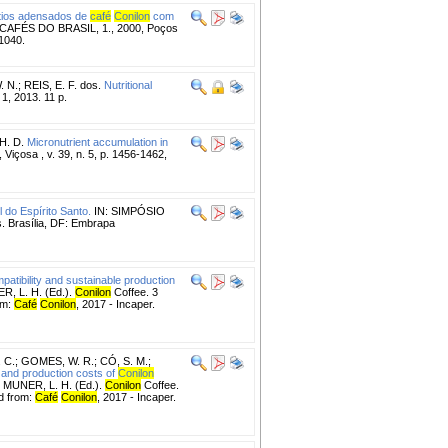
tios adensados de
café
Conilon
com
AFÉS DO BRASIL, 1., 2000, Poços
1040.
 N.
;
REIS, E. F. dos.
Nutritional
 1, 2013. 11 p.
H. D.
Micronutrient accumulation in
 Viçosa , v. 39, n. 5, p. 1456-1462,
 do Espírito Santo.
IN: SIMPÓSIO
Brasília, DF: Embrapa
mpatibility and sustainable production
R, L. H. (Ed.).
Conilon
Coffee. 3
om:
Café
Conilon
, 2017 - Incaper.
 C.
;
GOMES, W. R.
;
CÓ, S. M.
;
s and production costs of
Conilon
 MUNER, L. H. (Ed.).
Conilon
Coffee.
ed from:
Café
Conilon
, 2017 - Incaper.