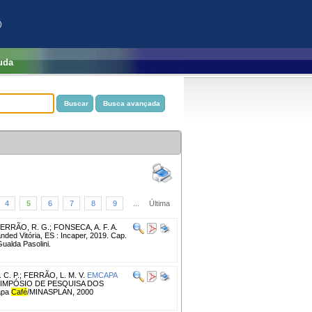
)
uda
4
5
6
7
8
9
...
Última
FERRÃO, R. G.; FONSECA, A. F. A.
nded Vitória, ES : Incaper, 2019. Cap.
Gualda Pasolini.
 C. P.
;
FERRÃO, L. M. V.
EMCAPA
SIMPÓSIO DE PESQUISA DOS
apa
Café
/MINASPLAN, 2000