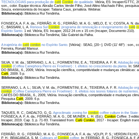
TECNOLOGIAS para produção de
café
Conilon
de qualidade.
Vitória, ES: Incaper/GTTC, 20
son., color. Equipe técnica: Abraão Carlos Verdin Filho, José Altino Machado Filho, pesquis
Souza, extensionista do Incaper. Tatiana Caus, jornalista. Webinar.
Biblioteca(s):
Biblioteca Rui Tendinha.
FONSECA, A. F. A. da.
;
FERRÃO, R. G.
;
FERRÃO, M. A. G.
;
MELO, E. V.
;
COSTA, A. N. da
C.
;
BASSANI, L. A.
Renova Sul
Conilon
: programa de renovação e revigoramento do
café
c
Espírito Santo.
1 ed. Vitória, ES: Incaper, 2012 24 cm x 15 cm (Incaper, Documento 210).
Biblioteca(s):
Biblioteca Rui Tendinha; São Gabriel da Palha.
A trajetória do
café
conilon
no Espírito Santo.
[Vitória] : SEAG, [20--]. DVD (11' 48'') : son.,
Ferreira, Ronald Mansur.
Biblioteca(s):
Biblioteca Rui Tendinha.
SILVA, V. M. da.
;
SERRANO, L. A. L.
;
FORMENTINI, E. A.
;
TEIXEIRA, A. F. R.
Adubação orgâ
conilon
(Coffea Canephora Pierre ex Froehner) : I. efeitos no crescimento da planta.
In: S
DO BRASIL, 6., 2009, Vitória. Inovação científica, competitividade e mudanças climáticas: a
Café
, 2009. 5 p.
Biblioteca(s):
Biblioteca Rui Tendinha.
SERRANO, L. A. L.
;
SILVA, V. M. da.
;
FORMENTINI, E. A.
;
TEIXEIRA, A. F. R.
Adubação orgâ
conilon
(Coffea Canephora Pierre ex Froehner) : II. efeitos nos teores foliares de nutrientes.
CAFÉS DO BRASIL, 6., 2009, Vitória. Inovação científica, competitividade e mudanças climáti
Pesquisa
Café
, 2009. 6 p.
Biblioteca(s):
Biblioteca Rui Tendinha.
TAQUES, R. C.
;
DADALTO, G. G.
Agroclimatic zoning for
conilon
coffee culture in the State 
FONSECA, A. F. A. da.; FERRÃO, M. A. G.; DE MUNER, L. H. (Ed.).
Conilon
Coffee. 3 editi
Incaper, 2019. Cap. 3, p. 71-83. Translated from:
Café
Conilon
, 2017 - Incaper. English tran
Biblioteca(s):
Biblioteca Rui Tendinha.
FERRÃO, R. G.
;
FERRÃO, M. A. G.
;
FONSECA, A. F. A. da.
;
VOLPI, P. S.
;
VERDIN FILHO, 
P. H.
;
BRAGANÇA, S. M.
Cultivars of
Conilon
coffee.
In: FERRÃO, R. G.; FONSECA, A. F. A