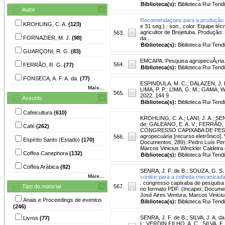
Biblioteca(s):
Biblioteca Rui Tend
Autor
Recomendaçoes para a produção de
KROHLING, C. A.
(123)
e 31 seg.) : son., color. Equipe té
agricultor de Brejetuba. Produção: L
563.
FORNAZIER, M. J.
(98)
da...
Biblioteca(s):
Biblioteca Rui Tend
GUARÇONI, R. G.
(83)
EMCAPA. Pesquisa agropecuÃ¡ria
564.
FERRÃO, R. G.
(77)
Biblioteca(s):
Biblioteca Rui Tend
FONSECA, A. F. A. da.
(77)
ESPINDULA, M. C.
;
DALAZEN, J. 
Mais...
LIMA, P. P.
;
LIMA, G. M.
;
GAMA, W
565.
2022. 144 9
Assunto
Biblioteca(s):
Biblioteca Rui Tend
Cafeicultura
(610)
KROHLING, C. A.
;
LANI, J. A.
;
SEN
de
;
GALEANO, E. A. V.
;
FERRÃO, 
Café
(262)
CONGRESSO CAPIXABA DE PESQUIS
agropecuária [recurso eletrônico]. 
566.
Espírito Santo (Estado)
(170)
Documentos, 289). Pedro Luís Pere
Marcos Vinicius Winckler Caldeira
Coffea Canephora
(132)
Biblioteca(s):
Biblioteca Rui Tend
Coffea Arábica
(82)
SENRA, J. F. de B.
;
SOUZA, G. S. 
Mais...
conilon para a colheita mecanizada
: congresso capixaba de pesquisa a
Tipo do material
567.
no formato PDF. (Incaper, Documen
José Aires Ventura, Marcos Vinici
Anais e Proceedings de eventos
Biblioteca(s):
Biblioteca Rui Tend
(246)
SENRA, J. F. de B.
;
SILVA, J. A. da
Livros
(77)
I.
;
VERDIN FILHO, A. C.
;
SILVA, F.