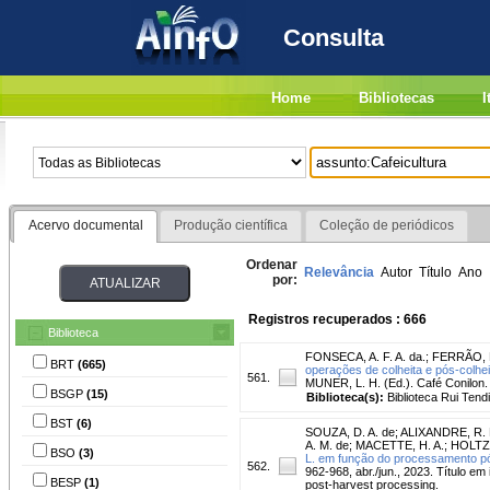
Consulta
Home
Bibliotecas
I
Acervo documental
Produção científica
Coleção de periódicos
Ordenar
Relevância
Autor
Título
Ano
por:
Registros recuperados : 666
Biblioteca
FONSECA, A. F. A. da.
;
FERRÃO, 
BRT
(665)
operações de colheita e pós-colhei
561.
MUNER, L. H. (Ed.). Café Conilon. 
BSGP
(15)
Biblioteca(s):
Biblioteca Rui Tend
BST
(6)
SOUZA, D. A. de
;
ALIXANDRE, R. 
A. M. de
;
MACETTE, H. A.
;
HOLTZ,
BSO
(3)
L. em função do processamento pó
562.
962-968, abr./jun., 2023. Título em
BESP
(1)
post-harvest processing.