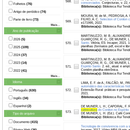
568.
consorciados.
Conjecturas, v. 22, n
Folhetos
(76)
Biblioteca(s):
Biblioteca Rui Tend
Artigo de periódico
(74)
MOURA, W. de M.
;
PEDROSA, A. 
FILHO, A. C.
Selection of Conilon 
Parte de livro
(73)
569.
e171995, 2022.
Mais...
Biblioteca(s):
Biblioteca Rui Tend
Ano de publicação
MARTINUZZO, M. B.
;
ALIXANDRE,
2026
(5)
GUARÇONI, R. G.
;
DE MUNER, L.
Santo.
Vitória, ES: Incaper, 2021.
570.
planilhas (formatos pdf, excel e libr
2025
(109)
Biblioteca(s):
Biblioteca Rui Tend
2024
(37)
MARTINUZZO, M. B.
;
ALIXANDRE,
2023
(14)
GUARÇONI, R. G.
;
DE MUNER, L. 
Espirito Santo.
2. ed., atual. e amp
571.
Contém planilha eletrônica.
2022
(41)
Biblioteca(s):
Biblioteca Rui Tend
Mais...
Idioma
LIMA, E. F. de A.
;
FALCÃO, M.
;
PAY
automático das características híd
Extensão Rural: práticas e pesquisa
572.
Português
(630)
2021.
Biblioteca(s):
Biblioteca Rui Tend
Inglês
(34)
Espanhol
(2)
DE MUNER, L. H.
;
CAPORAL, F. R
cafeicultura
do Conilon no Espírito
573.
DE MUNER, L. H. (Ed.). Café Conilo
Tipo do arquivo
Biblioteca(s):
Biblioteca Rui Tend
Documento
(415)
Tecnologia de convivencia com a s
Página Web
(26)
Incaper, 2017. Vídeo MP4 (9 min. e 