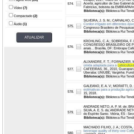
Acerbi, agricultor de Sao Gabriel d
574.
Fabricius, bolsista da EMBRAPA/Inc
Vídeo
(7)
Biblioteca(s):
Biblioteca Rui Tend
Compactado
(2)
SILVEIRA, J. S. M.
;
CARVALHO, C. 
Áudio
(1)
Conilon irrigado em diferentes ép
575.
Congresso Brasileiro de Pesquisas
Biblioteca(s):
Biblioteca Rui Tend
KROHLING, C. A.
;
SOBREIRA, F. 
CONGRESSO BRASILEIRO DE PESQU
576.
anais... Brasília, DF: Embrapa Caf
Biblioteca(s):
Biblioteca Rui Tend
ALIXANDRE, F. T.
;
FORNAZIER, M
úmida adaptada para a
cafeicultur
CAFEEIRAS, 36., 2010, Guarapari
577.
Uberaba: UNIUBE; Varginha: Funda
Biblioteca(s):
Biblioteca Rui Tend
GALEANO, E. A. V.
;
MORATTI, D. 
estimativas para a produção agríc
578.
15, 2018.
Biblioteca(s):
Biblioteca Rui Tend
ANDRADE NETO, A. P. M. de
;
BRA
SILVA, A. E. S. da; ANDRADE NETO,
579.
do Espírito Santo. Vitória, ES : Sec
Biblioteca(s):
Biblioteca Rui Tend
MACHADO FILHO, J. A.
;
COSTA, P
beverage quality of thirty-one Cof
580.