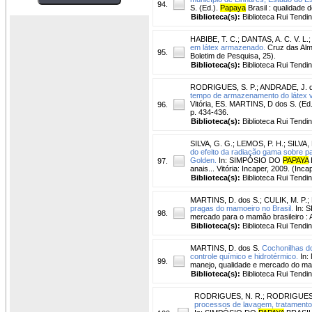
94.
S. (Ed.).
Papaya
Brasil : qualidade 
Biblioteca(s):
Biblioteca Rui Tendi
HABIBE, T. C.
;
DANTAS, A. C. V. L.
em látex armazenado.
Cruz das Alma
95.
Boletim de Pesquisa, 25).
Biblioteca(s):
Biblioteca Rui Tendi
RODRIGUES, S. P.
;
ANDRADE, J. d
tempo de armazenamento do látex vi
Vitória, ES. MARTINS, D dos S. (Ed
96.
p. 434-436.
Biblioteca(s):
Biblioteca Rui Tendi
SILVA, G. G.
;
LEMOS, P. H.
;
SILVA, 
do efeito da radiação gama sobre p
Golden.
In: SIMPÓSIO DO
PAPAYA
97.
anais... Vitória: Incaper, 2009. (In
Biblioteca(s):
Biblioteca Rui Tendi
MARTINS, D. dos S.
;
CULIK, M. P.
;
pragas do mamoeiro no Brasil.
In: 
98.
mercado para o mamão brasileiro : An
Biblioteca(s):
Biblioteca Rui Tendi
MARTINS, D. dos S.
Cochonilhas do
controle químico e hidrotérmico.
In:
99.
manejo, qualidade e mercado do mamã
Biblioteca(s):
Biblioteca Rui Tendi
RODRIGUES, N. R.
;
RODRIGUES, 
processos de lavagem, tratamento 