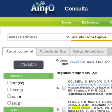
Consulta
Home
Bibliotecas
I
Acervo documental
Produção científica
Coleção de periódicos
Ordenar
Relevância
Autor
Título
Ano
por:
Registros recuperados : 236
Biblioteca
DOUSSEAU, S.
;
BRANDÃO, C. T. F
BRT
(233)
qualidade de mudas do mamoeiro ta
e sustentabilidade. Organizadores, D
81.
BSGP
(6)
ES : Incaper, p. 444-448, 2022.
Biblioteca(s):
Biblioteca Rui Tendi
BST
(4)
PIRES, J. S. B.
;
HOSTE, F. G.
;
MACH
BSO
(3)
JESUS, J. M. de
;
FERNANDES, A. A
de
Carica
papaya
L.
In: MARTINS, D
82.
Autor
BRASILEIRO, 9., 2024, Vitoria-ES. P