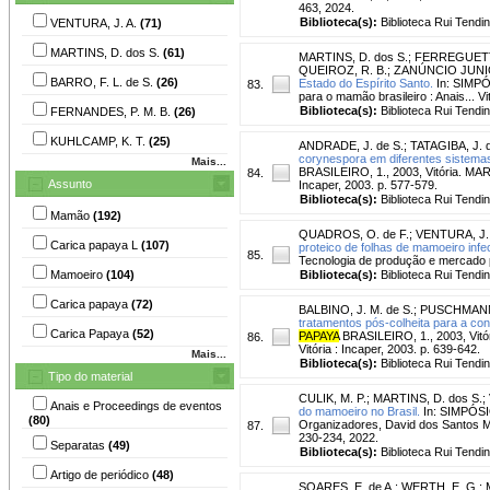
463, 2024.
Biblioteca(s):
Biblioteca Rui Tendi
VENTURA, J. A.
(71)
MARTINS, D. dos S.
(61)
MARTINS, D. dos S.
;
FERREGUETTI
QUEIROZ, R. B.
;
ZANÚNCIO JUNIO
BARRO, F. L. de S.
(26)
Estado do Espírito Santo.
In: SIMP
83.
para o mamão brasileiro : Anais... Vi
Biblioteca(s):
Biblioteca Rui Tendi
FERNANDES, P. M. B.
(26)
KUHLCAMP, K. T.
(25)
ANDRADE, J. de S.
;
TATAGIBA, J. 
corynespora em diferentes sistema
Mais...
BRASILEIRO, 1., 2003, Vitória. MAR
84.
Assunto
Incaper, 2003. p. 577-579.
Biblioteca(s):
Biblioteca Rui Tendi
Mamão
(192)
QUADROS, O. de F.
;
VENTURA, J. 
Carica papaya L
(107)
proteico de folhas de mamoeiro infe
85.
Tecnologia de produção e mercado par
Mamoeiro
(104)
Biblioteca(s):
Biblioteca Rui Tendi
Carica papaya
(72)
BALBINO, J. M. de S.
;
PUSCHMANN
tratamentos pós-colheita para a c
Carica Papaya
(52)
PAPAYA
BRASILEIRO, 1., 2003, Vitó
86.
Vitória : Incaper, 2003. p. 639-642.
Mais...
Biblioteca(s):
Biblioteca Rui Tendi
Tipo do material
CULIK, M. P.
;
MARTINS, D. dos S.
;
Anais e Proceedings de eventos
do mamoeiro no Brasil.
In: SIMPÓS
(80)
Organizadores, David dos Santos Mart
87.
230-234, 2022.
Separatas
(49)
Biblioteca(s):
Biblioteca Rui Tendi
Artigo de periódico
(48)
SOARES, E. de A.
;
WERTH, E. G.
;