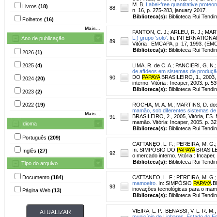
M. B.
Label-free quantitative proteo
Livros
(18)
88.
n. 16, p. 275-283, january 2017.
Biblioteca(s):
Biblioteca Rui Tendi
Folhetos
(16)
Mais...
FANTON, C. J.
;
ARLEU, R. J.
;
MART
L.) grupo 'solo'.
In: INTERNATIONAL 
Ano de publicação
89.
Vitória : EMCAPA, p. 17, 1993. (E
Biblioteca(s):
Biblioteca Rui Tendi
2026
(1)
2025
(4)
LIMA, R. de C. A.
;
PANCIERI, G. N.
de afídeos em sistemas de produção
DO
PAPAYA
BRASILEIRO, 1., 2003, 
90.
2024
(20)
interno. Vitória : Incaper, 2003. p. 5
Biblioteca(s):
Biblioteca Rui Tendi
2023
(2)
2022
(19)
ROCHA, M. A. M.
;
MARTINS, D. dos
mamão, sob diferentes sistemas de 
Mais...
BRASILEIRO, 2., 2005, Vitória, ES.
91.
mamão. Vitória: Incaper, 2005. p. 3
Idioma
Biblioteca(s):
Biblioteca Rui Tendi
Português
(209)
CATTANEO, L. F.
;
PEREIRA, M. G.
In: SIMPÓSIO DO
PAPAYA
BRASILEI
Inglês
(27)
92.
o mercado interno. Vitória : Incaper
Biblioteca(s):
Biblioteca Rui Tendi
Tipo do arquivo
Documento
(184)
CATTANEO, L. F.
;
PEREIRA, M. G.
mamoeiro.
In: SIMPÓSIO
PAPAYA
BR
93.
inovações tecnológicas para o mamão
Página Web
(13)
Biblioteca(s):
Biblioteca Rui Tendi
VIEIRA, L. P.
;
BENASSI, V. L. R. M.
município de Linhares, Estado do Es