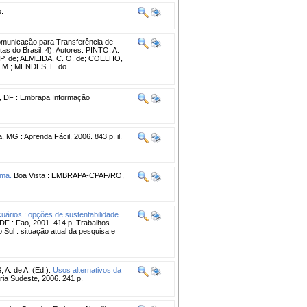
p.
omunicação para Transferência de
as do Brasil, 4). Autores: PINTO, A.
 P. de; ALMEIDA, C. O. de; COELHO,
 M.; MENDES, L. do...
a, DF : Embrapa Informação
a, MG : Aprenda Fácil, 2006. 843 p. il.
ima.
Boa Vista : EMBRAPA-CPAF/RO,
cuários : opções de sustentabilidade
DF : Fao, 2001. 414 p. Trabalhos
Sul : situação atual da pesquisa e
. de A. (Ed.).
Usos alternativos da
ia Sudeste, 2006. 241 p.