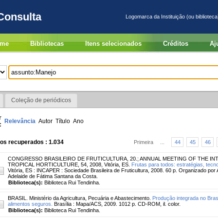
Consulta
Logomarca da Instituição (ou biblioteca
me
Bibliotecas
Itens selecionados
Créditos
Aj
Coleção de periódicos
r
Relevância
Autor
Título
Ano
:
os recuperados : 1.034
Primeira
...
44
45
46
CONGRESSO BRASILEIRO DE FRUTICULTURA, 20.
;
ANNUAL MEETING OF THE IN
TROPICAL HORTICULTURE, 54, 2008, Vitória, ES.
Frutas para todos: estratégias, tecno
Vitória, ES : INCAPER : Sociedade Brasileira de Fruticultura, 2008. 60 p. Organizado por
Adelaide de Fátima Santana da Costa.
Biblioteca(s):
Biblioteca Rui Tendinha.
BRASIL. Ministério da Agricultura, Pecuária e Abastecimento.
Produção integrada no Brasi
alimentos seguros.
Brasília : Mapa/ACS, 2009. 1012 p. CD-ROM, il. color.
Biblioteca(s):
Biblioteca Rui Tendinha.