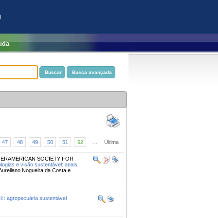
)
uda
47
48
49
50
51
52
...
Última
TERAMERICAN SOCIETY FOR
logias e visão sustentável: anais.
 Aureliano Nogueira da Costa e
l : agropecuária sustentável