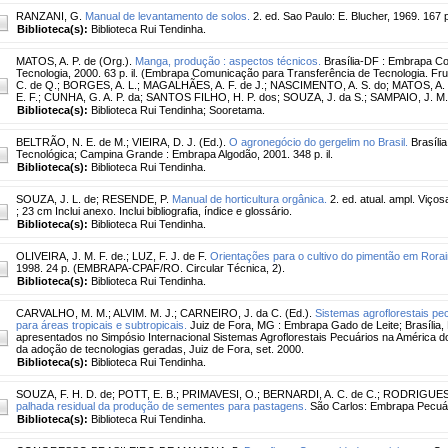
RANZANI, G.
Manual de levantamento de solos.
2. ed. Sao Paulo: E. Blucher, 1969. 167 
Biblioteca(s):
Biblioteca Rui Tendinha.
MATOS, A. P. de (Org.).
Manga, produção : aspectos técnicos.
Brasília-DF : Embrapa C
Tecnologia, 2000. 63 p. il. (Embrapa Comunicação para Transferência de Tecnologia. Frut
C. de Q.; BORGES, A. L.; MAGALHÃES, A. F. de J.; NASCIMENTO, A. S. do; MATOS, A.
E. F.; CUNHA, G. A. P. da; SANTOS FILHO, H. P. dos; SOUZA, J. da S.; SAMPAIO, J. M.
Biblioteca(s):
Biblioteca Rui Tendinha; Sooretama.
BELTRÃO, N. E. de M.
;
VIEIRA, D. J. (Ed.).
O agronegócio do gergelim no Brasil.
Brasíli
Tecnológica; Campina Grande : Embrapa Algodão, 2001. 348 p. il.
Biblioteca(s):
Biblioteca Rui Tendinha.
SOUZA, J. L. de
;
RESENDE, P.
Manual de horticultura orgânica.
2. ed. atual. ampl. Viços
; 23 cm Inclui anexo. Inclui bibliografia, índice e glossário.
Biblioteca(s):
Biblioteca Rui Tendinha.
OLIVEIRA, J. M. F. de.
;
LUZ, F. J. de F.
Orientações para o cultivo do pimentão em Rora
1998. 24 p. (EMBRAPA-CPAF/RO. Circular Técnica, 2).
Biblioteca(s):
Biblioteca Rui Tendinha.
CARVALHO, M. M.
;
ALVIM. M. J.
;
CARNEIRO, J. da C. (Ed.).
Sistemas agroflorestais pe
para áreas tropicais e subtropicais.
Juiz de Fora, MG : Embrapa Gado de Leite; Brasília, 
apresentados no Simpósio Internacional Sistemas Agroflorestais Pecuários na América do 
da adoção de tecnologias geradas, Juiz de Fora, set. 2000.
Biblioteca(s):
Biblioteca Rui Tendinha.
SOUZA, F. H. D. de
;
POTT, E. B.
;
PRIMAVESI, O.
;
BERNARDI, A. C. de C.
;
RODRIGUES, A
palhada residual da produção de sementes para pastagens.
São Carlos: Embrapa Pecuár
Biblioteca(s):
Biblioteca Rui Tendinha.