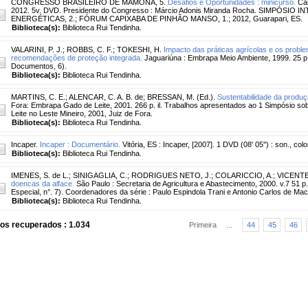
CONGRESSO BRASILEIRO DE MAMONA, 5.
Desafios e Oportunidades : minicurso.
Cam
2012. 5v. DVD. Presidente do Congresso : Márcio Adonis Miranda Rocha. SIMPÓS
ENERGÉTICAS, 2.; FÓRUM CAPIXABA DE PINHÃO MANSO, 1.; 2012, Guarapari, ES.
Biblioteca(s):
Biblioteca Rui Tendinha.
VALARINI, P. J.
;
ROBBS, C. F.
;
TOKESHI, H.
Impacto das práticas agrícolas e os proble
recomendações de proteção integrada.
Jaguariúna : Embrapa Meio Ambiente, 1999. 25 p
Documentos, 6).
Biblioteca(s):
Biblioteca Rui Tendinha.
MARTINS, C. E.
;
ALENCAR, C. A. B. de
;
BRESSAN, M. (Ed.).
Sustentabilidade da produçã
Fora: Embrapa Gado de Leite, 2001. 266 p. il. Trabalhos apresentados ao 1 Simpósio so
Leite no Leste Mineiro, 2001, Juiz de Fora.
Biblioteca(s):
Biblioteca Rui Tendinha.
Incaper.
Incaper : Documentário.
Vitória, ES : Incaper, [2007]. 1 DVD (08' 05'') : son., c
Biblioteca(s):
Biblioteca Rui Tendinha.
IMENES, S. de L.
;
SINIGAGLIA, C.
;
RODRIGUES NETO, J.
;
COLARICCIO, A.
;
VICENTE
doencas da alface.
São Paulo : Secretaria de Agricultura e Abastecimento, 2000. v.7 51 p. 
Especial, n°. 7). Coordenadores da série : Paulo Espindola Trani e Antonio Carlos de Ma
Biblioteca(s):
Biblioteca Rui Tendinha.
os recuperados : 1.034
Primeira
...
44
45
46