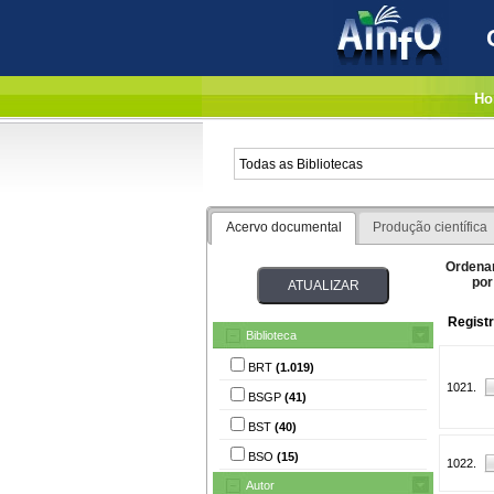
Ho
Acervo documental
Produção científica
Ordena
por
Registr
Biblioteca
BRT
(1.019)
1021.
BSGP
(41)
BST
(40)
BSO
(15)
1022.
Autor