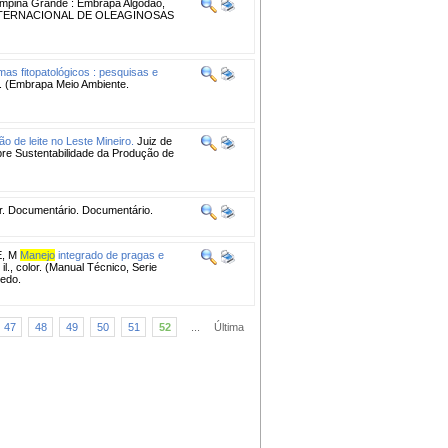
pina Grande : Embrapa Algodão,
IO INTERNACIONAL DE OLEAGINOSAS
mas fitopatológicos : pesquisas e
. (Embrapa Meio Ambiente.
o de leite no Leste Mineiro.
Juiz de
bre Sustentabilidade da Produção de
olor. Documentário. Documentário.
, M
Manejo
integrado de pragas e
il., color. (Manual Técnico, Serie
cedo.
47
48
49
50
51
52
...
Última