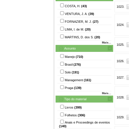
COSTA, H.
(43)
1023.
VENTURA, J. A.
(39)
FORNAZIER, M. J.
(27)
1024.
LIMA, I. de M.
(20)
MARTINS, D. dos S.
(20)
Mais...
1025.
Assunto
Manejo
(710)
1026.
Brasil
(276)
Solo
(191)
1027.
Management
(161)
Praga
(139)
Mais...
1028.
Tipo do material
Livros
(399)
Folhetos
(306)
1029.
Anais e Proceedings de eventos
(140)