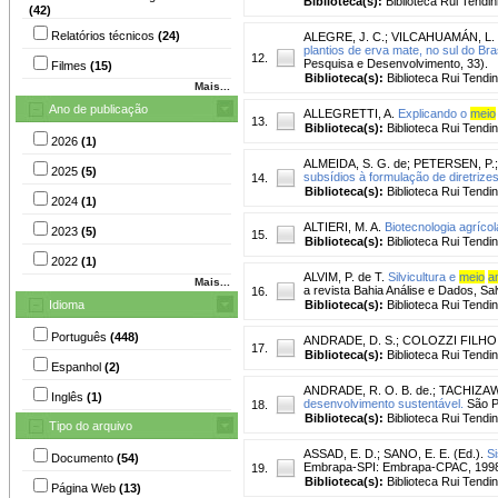
Biblioteca(s):
Biblioteca Rui Tendin
(42)
Relatórios técnicos
(24)
ALEGRE, J. C.
;
VILCAHUAMÁN, L. 
plantios de erva mate, no sul do Bras
12.
Pesquisa e Desenvolvimento, 33).
Filmes
(15)
Biblioteca(s):
Biblioteca Rui Tendi
Mais...
Ano de publicação
ALLEGRETTI, A.
Explicando o
meio
13.
Biblioteca(s):
Biblioteca Rui Tendi
2026
(1)
ALMEIDA, S. G. de
;
PETERSEN, P.
2025
(5)
subsídios à formulação de diretrize
14.
Biblioteca(s):
Biblioteca Rui Tendi
2024
(1)
ALTIERI, M. A.
Biotecnologia agrícol
2023
(5)
15.
Biblioteca(s):
Biblioteca Rui Tendi
2022
(1)
ALVIM, P. de T.
Silvicultura e
meio
a
Mais...
a revista Bahia Análise e Dados, Sal
16.
Idioma
Biblioteca(s):
Biblioteca Rui Tendi
Português
(448)
ANDRADE, D. S.
;
COLOZZI FILHO, 
17.
Biblioteca(s):
Biblioteca Rui Tendi
Espanhol
(2)
ANDRADE, R. O. B. de.
;
TACHIZAW
Inglês
(1)
desenvolvimento sustentável.
São P
18.
Biblioteca(s):
Biblioteca Rui Tendi
Tipo do arquivo
ASSAD, E. D.
;
SANO, E. E. (Ed.).
Si
Documento
(54)
Embrapa-SPI: Embrapa-CPAC, 1998. 
19.
Biblioteca(s):
Biblioteca Rui Tendi
Página Web
(13)