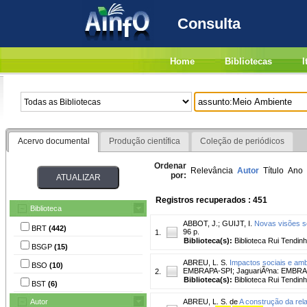
Consulta
Home
Bibliotecas
I
Acervo documental
Produção científica
Coleção de periódicos
Ordenar
Relevância
Autor
Título
Ano
por:
Registros recuperados : 451
Biblioteca
ABBOT, J.
;
GUIJT, I.
Novas visões s
BRT
(442)
96 p.
1.
Biblioteca(s):
Biblioteca Rui Tendinh
BSGP
(15)
ABREU, L. S.
Impactos sociais e amb
BSO
(10)
EMBRAPA-SPI; JaguariÃºna: EMBRA
2.
Biblioteca(s):
Biblioteca Rui Tendinh
BST
(6)
Autor
ABREU, L. S. de
A construção da rel