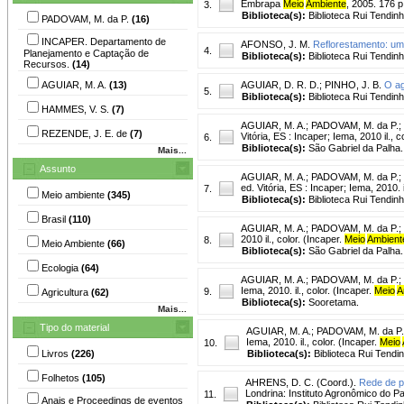
Embrapa
Meio
Ambiente
, 2005. 176 p
3.
Biblioteca(s):
Biblioteca Rui Tendinh
PADOVAM, M. da P.
(16)
INCAPER. Departamento de
AFONSO, J. M.
Reflorestamento: um
4.
Planejamento e Captação de
Biblioteca(s):
Biblioteca Rui Tendinh
Recursos.
(14)
AGUIAR, M. A.
(13)
AGUIAR, D. R. D.
;
PINHO, J. B.
O ag
5.
Biblioteca(s):
Biblioteca Rui Tendinh
HAMMES, V. S.
(7)
AGUIAR, M. A.
;
PADOVAM, M. da P.
;
REZENDE, J. E. de
(7)
Vitória, ES : Incaper; Iema, 2010 il., co
6.
Biblioteca(s):
São Gabriel da Palha.
Mais...
Assunto
AGUIAR, M. A.
;
PADOVAM, M. da P.
;
ed. Vitória, ES : Incaper; Iema, 2010. il
7.
Meio ambiente
(345)
Biblioteca(s):
Biblioteca Rui Tendin
Brasil
(110)
AGUIAR, M. A.
;
PADOVAM, M. da P.
;
2010 il., color. (Incaper.
Meio
Ambient
8.
Meio Ambiente
(66)
Biblioteca(s):
São Gabriel da Palha.
Ecologia
(64)
AGUIAR, M. A.
;
PADOVAM, M. da P.
;
Iema, 2010. il., color. (Incaper.
Meio
A
9.
Agricultura
(62)
Biblioteca(s):
Sooretama.
Mais...
Tipo do material
AGUIAR, M. A.
;
PADOVAM, M. da P.
Iema, 2010. il., color. (Incaper.
Meio
10.
Livros
(226)
Biblioteca(s):
Biblioteca Rui Tendi
Folhetos
(105)
AHRENS, D. C. (Coord.).
Rede de p
Londrina: Instituto Agronômico do Pa
11.
Anais e Proceedings de eventos