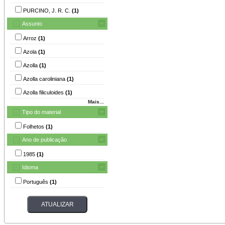
PURCINO, J. R. C.
(1)
Assunto
Arroz
(1)
Azola
(1)
Azolla
(1)
Azolla caroliniana
(1)
Azolla filiculoides
(1)
Mais...
Tipo do material
Folhetos
(1)
Ano de publicação
1985
(1)
Idioma
Português
(1)