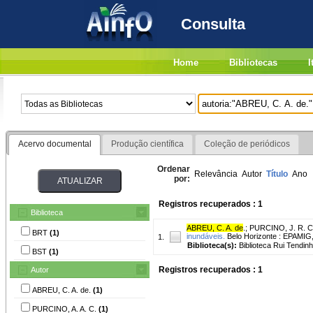
Consulta
Home
Bibliotecas
I
Acervo documental
Produção científica
Coleção de periódicos
Ordenar
Relevância
Autor
Título
Ano
por:
Registros recuperados : 1
Biblioteca
ABREU, C. A. de
.
;
PURCINO, J. R. C
BRT
(1)
inundáveis.
Belo Horizonte : EPAMIG,
1.
Biblioteca(s):
Biblioteca Rui Tendin
BST
(1)
Registros recuperados : 1
Autor
ABREU, C. A. de.
(1)
PURCINO, A. A. C.
(1)