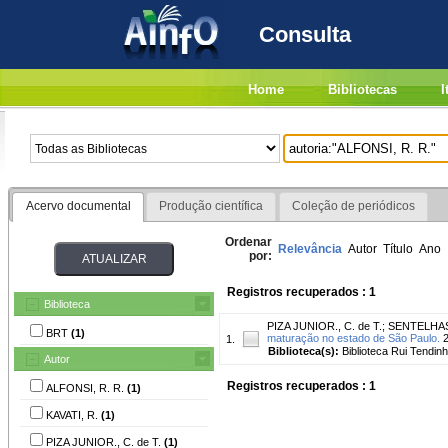
Consulta
Home
Bibliotecas
I
Acervo documental
Produção científica
Coleção de periódicos
Ordenar
Relevância
Autor
Título
Ano
por:
Registros recuperados : 1
Biblioteca
PIZA JUNIOR., C. de T.
;
SENTELHAS,
BRT
(1)
maturação no estado de São Paulo.
2
1.
Biblioteca(s):
Biblioteca Rui Tendinh
Autor
Registros recuperados : 1
ALFONSI, R. R.
(1)
KAVATI, R.
(1)
PIZA JUNIOR., C. de T.
(1)