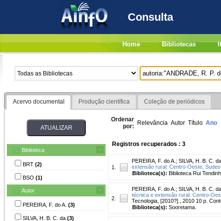
Consulta
Home
Bibliotecas
I
Acervo documental
Produção científica
Coleção de periódicos
Ordenar
Relevância
Autor
Título
Ano
por:
Registros recuperados : 3
Biblioteca
PEREIRA, F. do A.
;
SILVA, H. B. C. d
BRT
(2)
extensão rural: Centro-Oeste, Sudes
1.
Biblioteca(s):
Biblioteca Rui Tendinh
BSO
(1)
PEREIRA, F. do A.
;
SILVA, H. B. C. d
Autor
técnica e extensão rural: Centro-Oes
2.
Tecnologia, [2010?]., 2010 10 p. C
PEREIRA, F. do A.
(3)
Biblioteca(s):
Sooretama.
SILVA, H. B. C. da
(3)