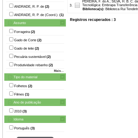
PEREIRA, F. do A.
;
SILVA, H. B. C. d
Tecnológica: Embrapa Transferência 
3.
ANDRADE, R. P. de
(2)
Biblioteca(s):
Biblioteca Rui Tendinh
ANDRADE, R. P. de (Coord.).
(1)
Registros recuperados : 3
Assunto
Forrageira
(2)
Gado de Corte
(2)
Gado de leite
(2)
Pecuária sustentável
(2)
Produtividade rebanho
(2)
Mais...
Tipo do material
Folhetos
(2)
Filmes
(1)
Ano de publicação
2010
(3)
Idioma
Português
(3)