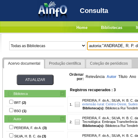
Consulta
Home
Bibliotecas
I
Acervo documental
Produção científica
Coleção de periódicos
Ordenar
Relevância
Autor
Título
Ano
por:
Registros recuperados : 3
Biblioteca
PEREIRA, F. do A.
;
SILVA, H. B. C. d
BRT
(2)
extensão rural: Centro-Oeste, Sudes
1.
Biblioteca(s):
Biblioteca Rui Tendinh
BSO
(1)
PEREIRA, F. do A.
;
SILVA, H. B. C. d
Autor
Tecnológica: Embrapa Transferência 
2.
Biblioteca(s):
Biblioteca Rui Tendinh
PEREIRA, F. do A.
(3)
PEREIRA, F. do A.
;
SILVA, H. B. C. d
SILVA, H. B. C. da
(3)