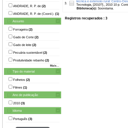
técnica e extensão rural: Centro-Oes
3.
Tecnologia, [2010?]., 2010 10 p. C
ANDRADE, R. P. de
(2)
Biblioteca(s):
Sooretama.
ANDRADE, R. P. de (Coord.).
(1)
Registros recuperados : 3
Assunto
Forrageira
(2)
Gado de Corte
(2)
Gado de leite
(2)
Pecuária sustentável
(2)
Produtividade rebanho
(2)
Mais...
Tipo do material
Folhetos
(2)
Filmes
(1)
Ano de publicação
2010
(3)
Idioma
Português
(3)