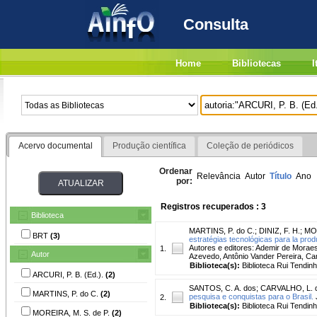
Consulta
Home
Bibliotecas
I
Acervo documental
Produção científica
Coleção de periódicos
Ordenar
Relevância
Autor
Título
Ano
por:
Registros recuperados : 3
Biblioteca
MARTINS, P. do C.
;
DINIZ, F. H.
;
MOR
BRT
(3)
estratégias tecnológicas para la prod
Autores e editores: Ademir de Moraes
1.
Autor
Azevedo, Antônio Vander Pereira, Car
Biblioteca(s):
Biblioteca Rui Tendinh
ARCURI, P. B. (Ed.).
(2)
SANTOS, C. A. dos
;
CARVALHO, L. d
MARTINS, P. do C.
(2)
pesquisa e conquistas para o Brasil.
J
2.
Biblioteca(s):
Biblioteca Rui Tendinh
MOREIRA, M. S. de P.
(2)