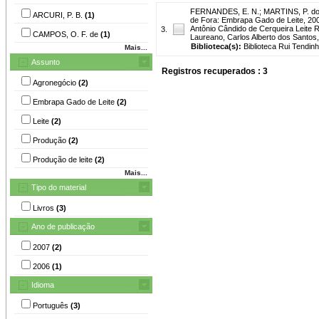
FERNANDES, E. N.
;
MARTINS, P. do
ARCURI, P. B.
(1)
de Fora: Embrapa Gado de Leite, 2007
Antônio Cândido de Cerqueira Leite 
3.
CAMPOS, O. F. de
(1)
Laureano, Carlos Alberto dos Santos,.
Biblioteca(s):
Biblioteca Rui Tendinh
Mais...
Assunto
Registros recuperados : 3
Agronegócio
(2)
Embrapa Gado de Leite
(2)
Leite
(2)
Produção
(2)
Produção de leite
(2)
Mais...
Tipo do material
Livros
(3)
Ano de publicação
2007
(2)
2006
(1)
Idioma
Português
(3)