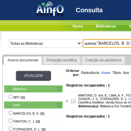
Consulta
Home
Bibliotecas
I
Acervo documental
Produção científica
Coleção de periódicos
Ordenar
Relevância
Autor
Título
Ano
por:
Registros recuperados : 1
Biblioteca
MARTINS, D. dos S.
;
LIMA, A. F.
;
FO
BRT
(1)
JUNIOR, J. S.
;
FORNAZIER, D. L.
W
1.
Científica Intelletto, Venda Nova do Im
Autor
Biblioteca(s):
Biblioteca Rui Tendinh
BARCELOS, B. D.
(1)
Registros recuperados : 1
FANTON, C. J.
(1)
FORNAZIER, D. L.
(1)