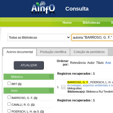
Consulta
Home
Bibliotecas
I
Acervo documental
Produção científica
Coleção de periódicos
Ordenar
Relevância
Autor
Título
Ano
por:
Registros recuperados : 1
Biblioteca
BARROSO, G. F
.
;
POERSCH, L. H. d
BRT
(1)
tecnologias, aspectos ambientais e 
1.
bibliografias
Autor
Biblioteca(s):
Biblioteca Rui Tendinh
BARROSO, G. F.
(1)
Registros recuperados : 1
CAVALLI, R. O.
(1)
POERSCH, L. H. da S.
(1)