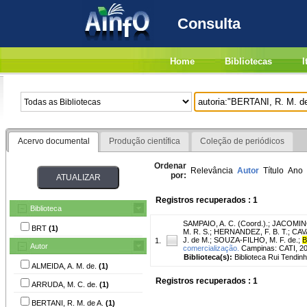
Consulta
Home
Bibliotecas
I
Acervo documental
Produção científica
Coleção de periódicos
Ordenar
Relevância
Autor
Título
Ano
por:
Registros recuperados : 1
Biblioteca
SAMPAIO, A. C. (Coord.).
;
JACOMINO
BRT
(1)
M. R. S.
;
HERNANDEZ, F. B. T.
;
CAVA
J. de M.
;
SOUZA-FILHO, M. F. de.
;
B
1.
Autor
comercialização.
Campinas: CATI, 201
Biblioteca(s):
Biblioteca Rui Tendinh
ALMEIDA, A. M. de.
(1)
Registros recuperados : 1
ARRUDA, M. C. de.
(1)
BERTANI, R. M. de A.
(1)