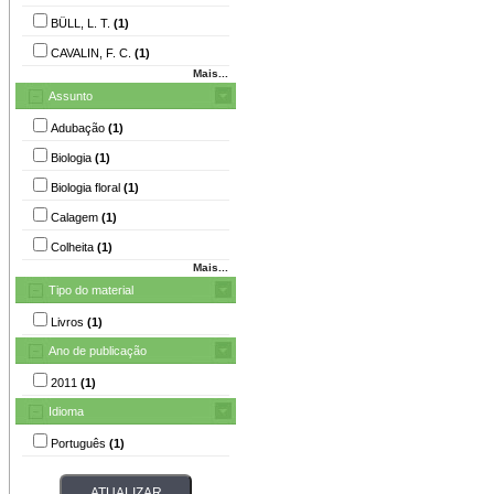
BÜLL, L. T.
(1)
CAVALIN, F. C.
(1)
Mais...
Assunto
Adubação
(1)
Biologia
(1)
Biologia floral
(1)
Calagem
(1)
Colheita
(1)
Mais...
Tipo do material
Livros
(1)
Ano de publicação
2011
(1)
Idioma
Português
(1)