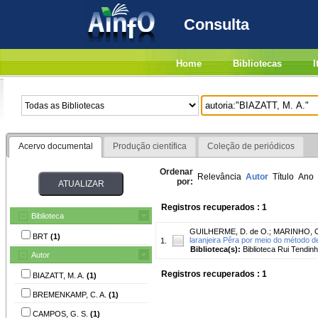
Consulta
Home
Bibliotecas
I
Acervo documental
Produção científica
Coleção de periódicos
Ordenar
Relevância
Autor
Título
Ano
por:
Registros recuperados : 1
Biblioteca
GUILHERME, D. de O.
;
MARINHO, C
BRT
(1)
laranjeira Pêra por meio do método de
1.
Biblioteca(s):
Biblioteca Rui Tendinh
Autor
Registros recuperados : 1
BIAZATT, M. A.
(1)
BREMENKAMP, C. A.
(1)
CAMPOS, G. S.
(1)