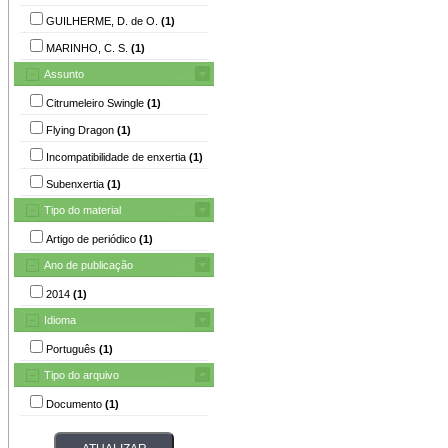
GUILHERME, D. de O.
(1)
MARINHO, C. S.
(1)
Assunto
Citrumeleiro Swingle
(1)
Flying Dragon
(1)
Incompatibilidade de enxertia
(1)
Subenxertia
(1)
Tipo do material
Artigo de periódico
(1)
Ano de publicação
2014
(1)
Idioma
Português
(1)
Tipo do arquivo
Documento
(1)