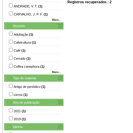
Registros recuperados : 2
ANDRADE, V. T.
(1)
CARVALHO, J. P. F.
(1)
Mais...
Assunto
Adubação
(1)
Cafeicultura
(1)
Café
(1)
Cerrado
(1)
Coffea canephora
(1)
Mais...
Tipo do material
Artigo de periódico
(1)
Livros
(1)
Ano de publicação
2021
(1)
2019
(1)
Idioma