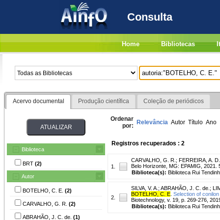
Consulta
Home
Bibliotecas
I
Acervo documental
Produção científica
Coleção de periódicos
Ordenar
Relevância
Autor
Título
Ano
por:
Registros recuperados : 2
Biblioteca
CARVALHO, G. R.
;
FERREIRA, A. D.
BRT
(2)
Belo Horizonte, MG: EPAMIG, 2021. 563 
1.
Biblioteca(s):
Biblioteca Rui Tendinh
Autor
SILVA, V. A.
;
ABRAHÃO, J. C. de.
;
LIM
BOTELHO, C. E.
(2)
BOTELHO, C. E
.
Selection of conilo
2.
Biotechnology, v. 19, p. 269-276, 201
CARVALHO, G. R.
(2)
Biblioteca(s):
Biblioteca Rui Tendinh
ABRAHÃO, J. C. de.
(1)