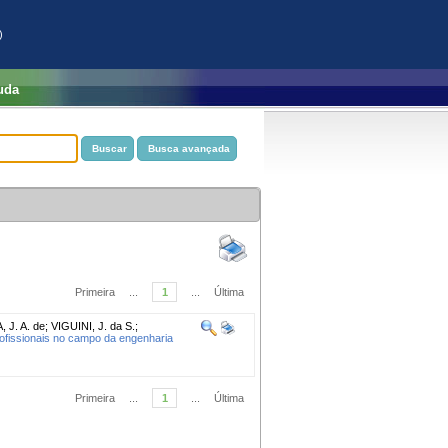
)
uda
Primeira
...
1
...
Última
 J. A. de
;
VIGUINI, J. da S.
;
rofissionais no campo da engenharia
Primeira
...
1
...
Última