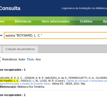
Consulta
Logomarca da Instituição (ou biblioteca
me
Bibliotecas
Itens selecionados
Créditos
Aj
Coleção de periódicos
r
Relevância
Autor
Título
Ano
:
os recuperados : 1
VIGUINI, R. E. S. C.
;
JÚNIOR, A. B. P.
;
MACEDO, A. de S.
;
FERREGUETTI, G. A.
;
OLIVEIRA,
BOYNARD, L. C
.
;
FASOLO, L. M.
;
LOSS, W. R. (Coord.).
Tabela de serviços e honorários p
agronômica para o estado do Espírito Santo.
Vitória-ES : SEEA, 2012. 56p.
Biblioteca(s):
Biblioteca Rui Tendinha.
os recuperados : 1