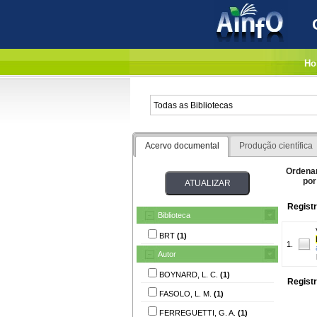
Ho
Acervo documental
Produção científica
Ordena
por
Registr
Biblioteca
BRT
(1)
1.
Autor
BOYNARD, L. C.
(1)
Registr
FASOLO, L. M.
(1)
FERREGUETTI, G. A.
(1)