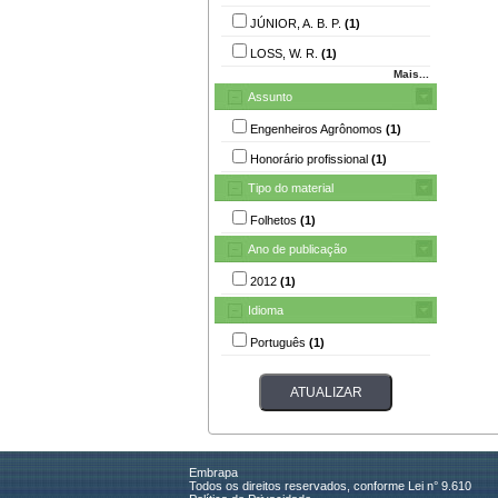
JÚNIOR, A. B. P.
(1)
LOSS, W. R.
(1)
Mais...
Assunto
Engenheiros Agrônomos
(1)
Honorário profissional
(1)
Tipo do material
Folhetos
(1)
Ano de publicação
2012
(1)
Idioma
Português
(1)
Embrapa
Todos os direitos reservados, conforme Lei n° 9.610