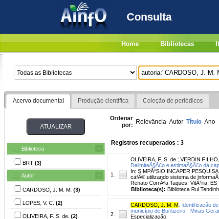
Consulta
Home
Bibliotecas
I
Acervo documental
Produção científica
Coleção de periódicos
Ordenar
Relevância
Autor
Título
Ano
por:
Registros recuperados : 3
Biblioteca
OLIVEIRA, F. S. de.
;
VERDIN FILHO, 
BRT
(3)
DelimitaÃ§Ã£o e estimaÃ§Ã£o da capa
In: SIMPÃ“SIO INCAPER PESQUISA, 3.
1.
Autor
cafÃ© utilizando sistema de informaÃ
Renato CorrÃªa Taques. VitÃ³ria, ES :
Biblioteca(s):
Biblioteca Rui Tendinh
CARDOSO, J. M. M.
(3)
LOPES, V. C.
(2)
CARDOSO, J. M. M
.
Identificação d
município de Buritizeiro - Minas Gerai
2.
OLIVEIRA, F. S. de.
(2)
Especialização.