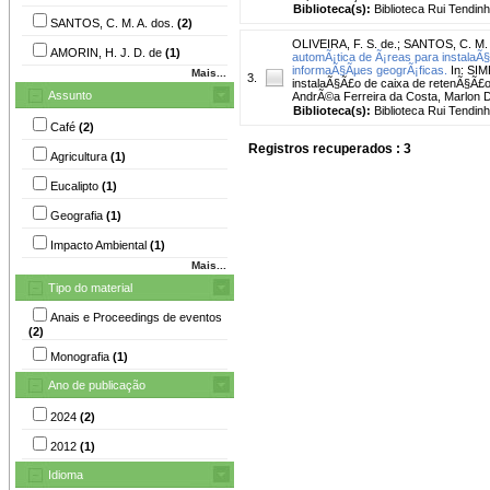
Biblioteca(s):
Biblioteca Rui Tendinh
SANTOS, C. M. A. dos.
(2)
OLIVEIRA, F. S. de.
;
SANTOS, C. M. 
AMORIN, H. J. D. de
(1)
automÃ¡tica de Ã¡reas para instalaÃ
informaÃ§Ãµes geogrÃ¡ficas.
In: SIM
Mais...
3.
instalaÃ§Ã£o de caixa de retenÃ§Ã£o
Assunto
AndrÃ©a Ferreira da Costa, Marlon Du
Biblioteca(s):
Biblioteca Rui Tendinh
Café
(2)
Registros recuperados : 3
Agricultura
(1)
Eucalipto
(1)
Geografia
(1)
Impacto Ambiental
(1)
Mais...
Tipo do material
Anais e Proceedings de eventos
(2)
Monografia
(1)
Ano de publicação
2024
(2)
2012
(1)
Idioma