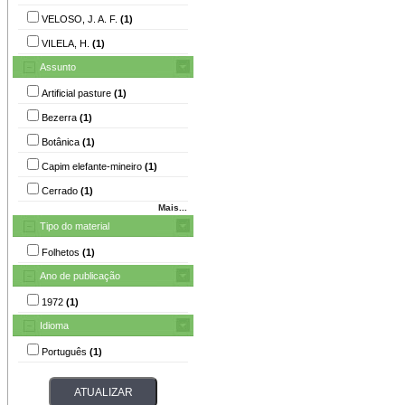
VELOSO, J. A. F.
(1)
VILELA, H.
(1)
Assunto
Artificial pasture
(1)
Bezerra
(1)
Botânica
(1)
Capim elefante-mineiro
(1)
Cerrado
(1)
Mais...
Tipo do material
Folhetos
(1)
Ano de publicação
1972
(1)
Idioma
Português
(1)