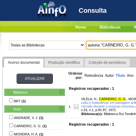
Consulta
Home
Bibliotecas
I
Acervo documental
Produção científica
Coleção de periódicos
Ordenar
Relevância
Autor
Título
Ano
por:
Registros recuperados : 1
Biblioteca
VILELA, H.
;
CARNEIRO, G. G
.
;
MORE
BRT
(1)
zebu e holandesas em pastagem artif
cerrado durante a estacao chuvosa.
1.
Autor
v.24, n.1, p.81-87, 1972.
Biblioteca(s):
Biblioteca Rui Tendinh
ANDRADE, V. J.
(1)
Registros recuperados : 1
CARNEIRO, G. G.
(1)
MOREIRA, H. A.
(1)