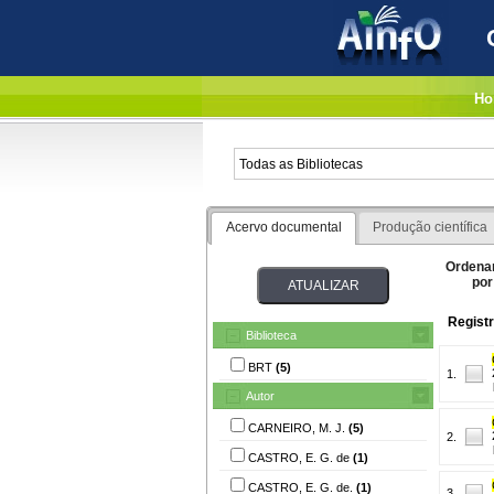
Ho
Acervo documental
Produção científica
Ordena
por
Registr
Biblioteca
BRT
(5)
1.
Autor
CARNEIRO, M. J.
(5)
2.
CASTRO, E. G. de
(1)
CASTRO, E. G. de.
(1)
3.