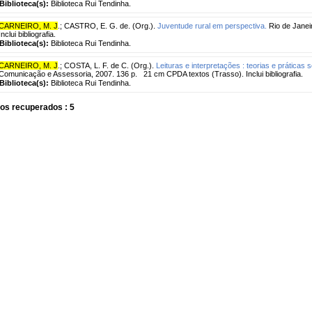
Biblioteca(s):
Biblioteca Rui Tendinha.
CARNEIRO, M. J
.
;
CASTRO, E. G. de. (Org.).
Juventude rural em perspectiva.
Rio de Janeir
Inclui bibliografia.
Biblioteca(s):
Biblioteca Rui Tendinha.
CARNEIRO, M. J
.
;
COSTA, L. F. de C. (Org.).
Leituras e interpretações : teorias e práticas s
Comunicação e Assessoria, 2007. 136 p. 21 cm CPDA textos (Trasso). Inclui bibliografia.
Biblioteca(s):
Biblioteca Rui Tendinha.
os recuperados : 5