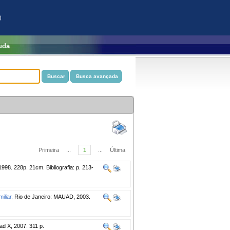
)
uda
Primeira
...
1
...
Última
998. 228p. 21cm. Bibliografia: p. 213-
iliar.
Rio de Janeiro: MAUAD, 2003.
ad X, 2007. 311 p.