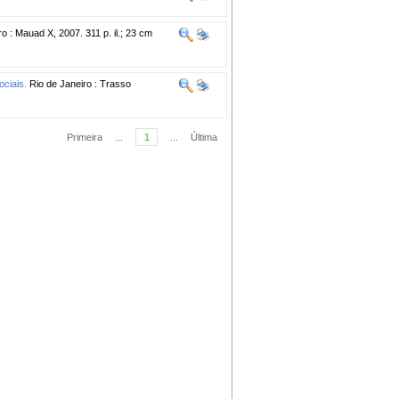
o : Mauad X, 2007. 311 p. il.; 23 cm
ociais.
Rio de Janeiro : Trasso
Primeira
...
1
...
Última