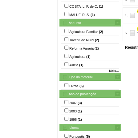
COSTA, L. F. de C.
(1)
MALUF, R. S.
(1)
4.
Assunto
Agricultura Familiar
(2)
5.
Juventude Rural
(2)
Registr
Reforma Agrária
(2)
Agricultura
(1)
Aldeia
(1)
Mais...
Tipo do material
Livros
(5)
Ano de publicação
2007
(3)
2003
(1)
1998
(1)
Idioma
Português
(5)