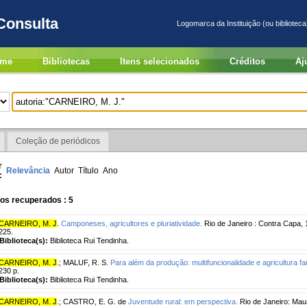
Consulta
Logomarca da Instituição (ou biblioteca
me
Bibliotecas
Itens selecionados
Créditos
Aj
Coleção de periódicos
r
Relevância
Autor
Título
Ano
:
os recuperados : 5
CARNEIRO, M. J
.
Camponeses, agricultores e pluriatividade.
Rio de Janeiro : Contra Capa, 1
225.
Biblioteca(s):
Biblioteca Rui Tendinha.
CARNEIRO, M. J
.
;
MALUF, R. S.
Para além da produção: multifuncionalidade e agricultura fam
230 p.
Biblioteca(s):
Biblioteca Rui Tendinha.
CARNEIRO, M. J
.
;
CASTRO, E. G. de
Juventude rural: em perspectiva.
Rio de Janeiro: Mau