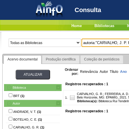
Consulta
Home
Bibliotecas
I
Acervo documental
Produção científica
Coleção de periódicos
Ordenar
Relevância
Autor
Título
Ano
por:
Registros recuperados : 1
Biblioteca
CARVALHO, G. R.
;
FERREIRA, A. D.
BRT
(1)
Belo Horizonte, MG: EPAMIG, 2021. 563 
1.
Biblioteca(s):
Biblioteca Rui Tendinh
Autor
Registros recuperados : 1
ANDRADE, V. T.
(1)
BOTELHO, C. E.
(1)
CARVALHO, G. R.
(1)