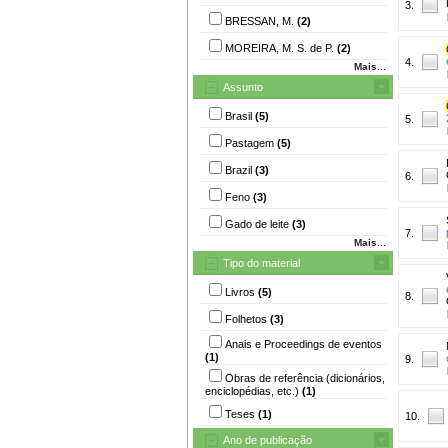
3.
BRESSAN, M.
(2)
MOREIRA, M. S. de P.
(2)
4.
Mais...
Assunto
Brasil
(5)
5.
Pastagem
(5)
Brazil
(3)
6.
Feno
(3)
Gado de leite
(3)
7.
Mais...
Tipo do material
Livros
(5)
8.
Folhetos
(3)
Anais e Proceedings de eventos
(1)
9.
Obras de referência (dicionários,
enciclopédias, etc.)
(1)
Teses
(1)
10.
Ano de publicação