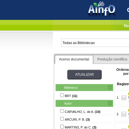
Ho
Acervo documental
Produção científica
Ordena
por
Registr
Biblioteca
BRT
(11)
1.
Autor
CARVALHO, L. de A.
(10)
2.
ARCURI, P. B.
(3)
MARTINS, P. do C.
(3)