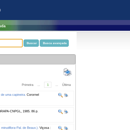
)
uda
Primeira
...
1
...
Última
 de uma capineira.
Corornel
BRAPA-CNPGL, 1985. 86 p.
minutiflora-Pal. de Beauv.).
Viçosa :