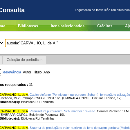
Consulta
Logomarca da Instituição (ou biblioteca
me
Bibliotecas
Itens selecionados
Créditos
Aj
Coleção de periódicos
r
Relevância
Autor
Título
Ano
:
os recuperados : 11
CARVALHO, L. de A
.
Capim-elefante (Pennisetum purpureum, Schum): formação e utilização
Pacheco, MG: Embrapa-CNPGL, 1981 16p. (EMBRAPA-CNPGL. Circular Técnica, 12)
Biblioteca(s):
Biblioteca Rui Tendinha.
CARVALHO, L. de A
.
Pennisetum purpureum, Schumacher : revisão.
Coronel Pacheco : EM
(EMBRAPA-CNPGL. Boletim de Pesquisa, 10).
Biblioteca(s):
Biblioteca Rui Tendinha.
CARVALHO, L. de A
.
Sistema de produção e valor nutritivo de feno de capim gordura (Melinis 