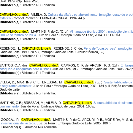
UFV, 1979. 63p. Tese MSc.
Biblioteca(s):
Biblioteca Rui Tendinha.
CARVALHO, L. de A
.
;
VILELA, D.
Cultura da alfafa : estabelecimento, fenação, custo de pr
estático.
Coronel Pacheco : EMBRAPA-CNPGL, 1994. 44 p.
Biblioteca(s):
Biblioteca Rui Tendinha.
CARVALHO, L. de A
.
;
MARTINS, P. do C. (Org.).
Almanaque técnico 2004 : produção científic
2003 a setembro de 2004.
Juiz de Fora : Embrapa Gado de Leite, 2004. 1 CD-ROM.
Biblioteca(s):
Biblioteca Rui Tendinha.
RESENDE, H.
;
CARVALHO, L. de A
.
;
RESENDE, J. C. de.
Feno de "coast-cross": produção 
Gado de Leite, 1999. 20 p. (Embrapa Gado de Leite. Circular técnica, 52).
Biblioteca(s):
Biblioteca Rui Tendinha.
SANTOS, C. A. dos
;
CARVALHO, L. de A
.
;
CAMPOS, O. F. de
;
ARCURI, P. B. (Ed.).
Embrapa 
pesquisa e conquistas para o Brasil.
Juiz de Fora, MG : Embrapa Gado de Leite, 2006. 262 p. 
Biblioteca(s):
Biblioteca Rui Tendinha.
VILELA, D.
;
MARTINS, C. E.
;
BRESSAN, M.
;
CARVALHO, L. de A
. (Ed.).
Sustentabilidade da 
e segurança alimentar.
Juiz de Fora : Embrapa Gado de Leite, 2001. 184 p. il. Edição come
Gado de Leite.
Biblioteca(s):
Biblioteca Rui Tendinha.
MARTINS, C.E.
;
BRESSAN, M.
;
VILELA, D.
CARVALHO, L. de A
.
Sustentabilidade de sistem
confinamento.
Juiz de Fora : Embrapa Gado de Leite, 2001. 163 p.
Biblioteca(s):
Biblioteca Rui Tendinha.
ZOCCAL, R.
;
CARVALHO, L. de A
.
;
MARTINS, P. do C.
;
ARCURI, P. B.
;
MOREIRA, M. S. de
internacional de lácteos.
Juiz de Fora : Embrapa Gado de Leite, 2005. 180 p.
Biblioteca(s):
Biblioteca Rui Tendinha.