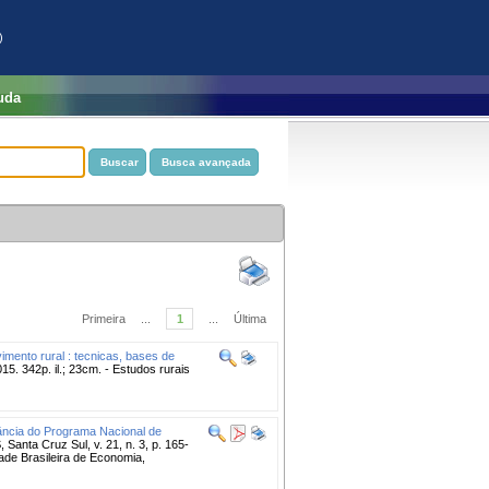
)
uda
Primeira
...
1
...
Última
mento rural : tecnicas, bases de
5. 342p. il.; 23cm. - Estudos rurais
rtância do Programa Nacional de
Santa Cruz Sul, v. 21, n. 3, p. 165-
ade Brasileira de Economia,