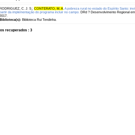
RODRIGUEZ, C. J. S.
;
CONTERATO, M. A
.
A pobreza rural no estado do Espírito Santo: inv
partir da implementação do programa incluir no campo.
DRd ? Desenvolvimento Regional em de
2017.
Biblioteca(s):
Biblioteca Rui Tendinha.
os recuperados : 3