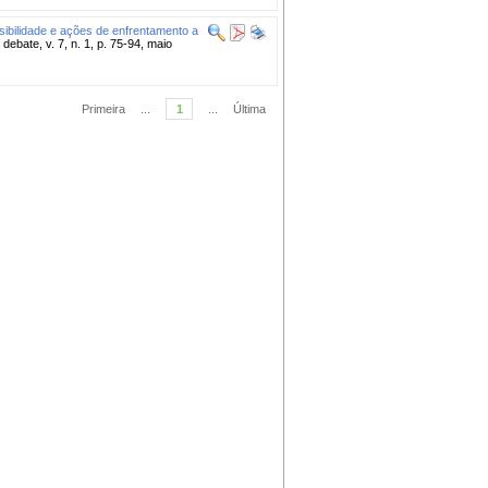
isibilidade e ações de enfrentamento a
bate, v. 7, n. 1, p. 75-94, maio
Primeira
...
1
...
Última