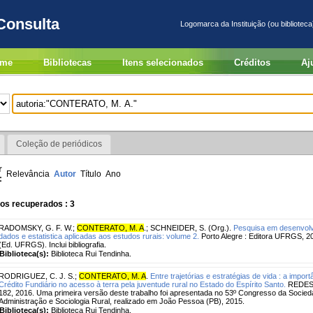
Consulta
Logomarca da Instituição (ou biblioteca
me
Bibliotecas
Itens selecionados
Créditos
Aj
Coleção de periódicos
r
Relevância
Autor
Título
Ano
:
os recuperados : 3
RADOMSKY, G. F. W.
;
CONTERATO, M. A
.
;
SCHNEIDER, S. (Org.).
Pesquisa em desenvolvi
dados e estatistica aplicadas aos estudos rurais: volume 2.
Porto Alegre : Editora UFRGS, 201
(Ed. UFRGS). Inclui bibliografia.
Biblioteca(s):
Biblioteca Rui Tendinha.
RODRIGUEZ, C. J. S.
;
CONTERATO, M. A
.
Entre trajetórias e estratégias de vida : a impo
Crédito Fundiário no acesso à terra pela juventude rural no Estado do Espírito Santo.
REDES, 
182, 2016. Uma primeira versão deste trabalho foi apresentada no 53º Congresso da Socied
Administração e Sociologia Rural, realizado em João Pessoa (PB), 2015.
Biblioteca(s):
Biblioteca Rui Tendinha.