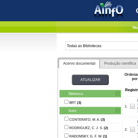
Ho
Acervo documental
Produção científica
Ordena
por
Registr
Biblioteca
BRT
(3)
1.
Autor
CONTERATO, M. A.
(3)
RODRIGUEZ, C. J. S.
(2)
2.
RADOMSKY, G. F. W.
(1)