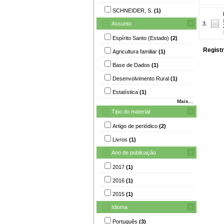
SCHNEIDER, S.
(1)
Assunto
3.
Espírito Santo (Estado)
(2)
Registr
Agricultura familiar
(1)
Base de Dados
(1)
Desenvolvimento Rural
(1)
Estatística
(1)
Mais...
Tipo do material
Artigo de periódico
(2)
Livros
(1)
Ano de publicação
2017
(1)
2016
(1)
2015
(1)
Idioma
Português
(3)