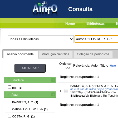
Consulta
Home
Bibliotecas
I
Acervo documental
Produção científica
Coleção de periódicos
Ordenar
Relevância
Autor
Título
Ano
por:
Registros recuperados : 1
Biblioteca
BARRETO, A. C.
;
SERPA, J. E. S.
;
C
BRT
(1)
as culturas de milho, feijao (Phaseol
1.
1987 26 p. (EMBRAPA-CNPCo. Circul
Autor
Biblioteca(s):
Biblioteca Rui Tendinh
BARRETO, A. C.
(1)
Registros recuperados : 1
CARVALHO, H. W. L. de
(1)
COSTA, R. G.
(1)