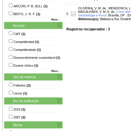
ARCURI, P. B. (Ed.).
(1)
OLIVEIRA, V. M. de.
;
MENDONCA, L.
MAGALHÃES, V. M. A. de.
Como ident
3.
BRITO, J. R. F.
(1)
metodologia e-Rural.
Brasília, DF : Em
Biblioteca(s):
Biblioteca Rui Tendinh
Mais...
Assunto
Registros recuperados : 3
CMT
(1)
Competitividad
(1)
Competitividade
(1)
Desenvolvimento sustentável
(1)
Exame clínico
(1)
Mais...
Tipo do material
Folhetos
(2)
Livros
(1)
Ano de publicação
2015
(1)
2007
(2)
Idioma