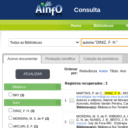
Consulta
Home
Bibliotecas
I
Acervo documental
Produção científica
Coleção de periódicos
Ordenar
Relevância
Autor
Título
Ano
por:
Registros recuperados : 3
Biblioteca
MARTINS, P. do C.
;
DINIZ, F. H
.
;
MOR
BRT
(3)
estratégias tecnológicas para la prod
Autores e editores: Ademir de Moraes
1.
Autor
Azevedo, Antônio Vander Pereira, Car
Biblioteca(s):
Biblioteca Rui Tendinh
DINIZ, F. H.
(3)
MOREIRA, M. S. de P.
;
RIBEIRO, A. C
MOREIRA, M. S. de P.
(2)
G. N. de
;
NUNES, J. B.
;
BRITO, J. R.
2.
manual.
Juiz de Fora-MG : Embrapa Ga
ARCURI, E. F.
(1)
Biblioteca(s):
Biblioteca Rui Tendinh