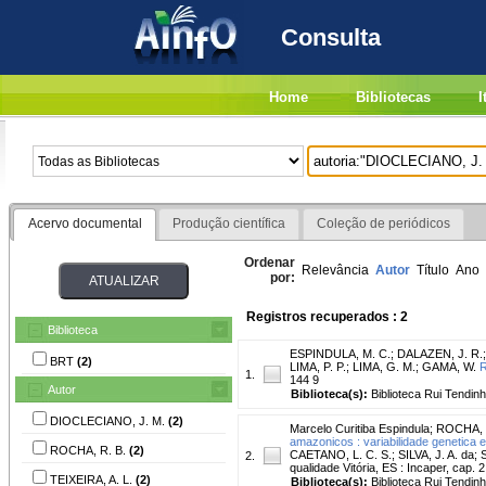
Consulta
Home
Bibliotecas
I
Acervo documental
Produção científica
Coleção de periódicos
Ordenar
Relevância
Autor
Título
Ano
por:
Registros recuperados : 2
Biblioteca
ESPINDULA, M. C.
;
DALAZEN, J. R.
BRT
(2)
LIMA, P. P.
;
LIMA, G. M.
;
GAMA, W.
R
1.
144 9
Autor
Biblioteca(s):
Biblioteca Rui Tendinh
DIOCLECIANO, J. M.
(2)
Marcelo Curitiba Espindula
;
ROCHA, 
amazonicos : variabilidade genetica
ROCHA, R. B.
(2)
CAETANO, L. C. S.; SILVA, J. A. da;
2.
qualidade Vitória, ES : Incaper, cap. 2
TEIXEIRA, A. L.
(2)
Biblioteca(s):
Biblioteca Rui Tendinh