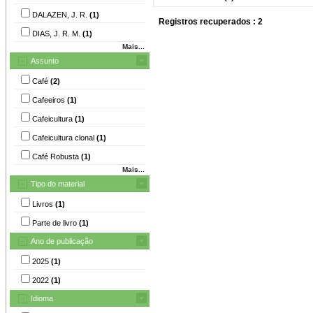
DALAZEN, J. R.
(1)
Registros recuperados : 2
DIAS, J. R. M.
(1)
Mais...
Assunto
Café
(2)
Cafeeiros
(1)
Cafeicultura
(1)
Cafeicultura clonal
(1)
Café Robusta
(1)
Mais...
Tipo do material
Livros
(1)
Parte de livro
(1)
Ano de publicação
2025
(1)
2022
(1)
Idioma