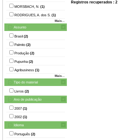
Registros recuperados : 2
MORSBACH, N.
(1)
RODRIGUES, A. dos S.
(1)
Mais...
Assunto
Brasil
(2)
Palmito
(2)
Produção
(2)
Pupunha
(2)
Agribusiness
(1)
Mais...
Tipo do material
Livros
(2)
Ano de publicação
2007
(1)
2002
(1)
Idioma
Português
(2)