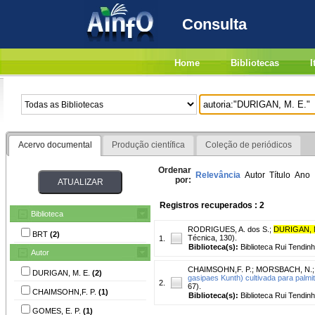
Consulta
Home
Bibliotecas
I
Acervo documental
Produção científica
Coleção de periódicos
Ordenar
Relevância
Autor
Título
Ano
por:
Registros recuperados : 2
Biblioteca
RODRIGUES, A. dos S.
;
DURIGAN, 
BRT
(2)
Técnica, 130).
1.
Biblioteca(s):
Biblioteca Rui Tendinh
Autor
CHAIMSOHN,F. P.
;
MORSBACH, N.
DURIGAN, M. E.
(2)
gasipaes Kunth) cultivada para palmi
2.
67).
CHAIMSOHN,F. P.
(1)
Biblioteca(s):
Biblioteca Rui Tendinh
GOMES, E. P.
(1)