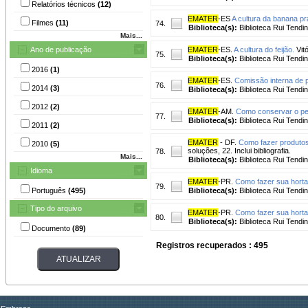
Relatórios técnicos
(12)
EMATER
-ES
A cultura da banana pr
Filmes
(11)
74.
Biblioteca(s):
Biblioteca Rui Tendi
Mais...
Ano de publicação
EMATER
-ES.
A cultura do feijão.
Vitó
75.
Biblioteca(s):
Biblioteca Rui Tendi
2016
(1)
EMATER
-ES.
Comissão interna de 
76.
2014
(3)
Biblioteca(s):
Biblioteca Rui Tendi
2012
(2)
EMATER
-AM.
Como conservar o pe
77.
Biblioteca(s):
Biblioteca Rui Tendi
2011
(2)
EMATER
- DF.
Como fazer produtos 
2010
(5)
soluções, 22. Inclui bibliografia.
78.
Mais...
Biblioteca(s):
Biblioteca Rui Tendi
Idioma
EMATER
-PR.
Como fazer sua horta
79.
Português
(495)
Biblioteca(s):
Biblioteca Rui Tendi
Tipo do arquivo
EMATER
-PR.
Como fazer sua horta
80.
Biblioteca(s):
Biblioteca Rui Tendi
Documento
(89)
Registros recuperados : 495