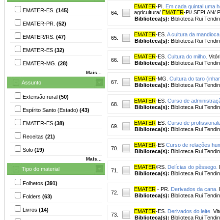
EMATER
-PI.
Em cada quintal uma ho
EMATER-ES.
(145)
agricultura/
EMATER
-PI/ SEPLAN/ P
64.
Biblioteca(s):
Biblioteca Rui Tendi
EMATER-PR.
(52)
EMATER
-ES.
A cultura da mandioca
EMATER/RS.
(47)
65.
Biblioteca(s):
Biblioteca Rui Tendi
EMATER-ES
(32)
EMATER
-ES.
Cultura do milho.
Vitór
66.
Biblioteca(s):
Biblioteca Rui Tendi
EMATER-MG.
(28)
Mais...
EMATER
-MG.
Cultura do taro (inha
67.
Assunto
Biblioteca(s):
Biblioteca Rui Tendi
Extensão rural
(50)
EMATER
-ES.
Curso de administraçã
68.
Biblioteca(s):
Biblioteca Rui Tendi
Espírito Santo (Estado)
(43)
EMATER
-ES.
Curso de profissionali
EMATER-ES
(38)
69.
Biblioteca(s):
Biblioteca Rui Tendi
Receitas
(21)
EMATER
-ES
Curso de relações hum
70.
Solo
(19)
Biblioteca(s):
Biblioteca Rui Tendi
Mais...
EMATER
/RS.
Delícias do pêssego.
Tipo do material
71.
Biblioteca(s):
Biblioteca Rui Tendi
Folhetos
(391)
EMATER
- PR.
Derivados da cana.
72.
Biblioteca(s):
Biblioteca Rui Tendi
Folders
(63)
Livros
(14)
EMATER
-ES.
Derivados do leite.
Vit
73.
Biblioteca(s):
Biblioteca Rui Tendi