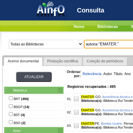
Consulta
Home
Bibliotecas
I
Acervo documental
Produção científica
Coleção de periódicos
Ordenar
Relevância
Autor
Título
Ano
por:
Registros recuperados : 495
Biblioteca
EMATER
-GO.
Assistência técnica e
BRT
(494)
61.
Biblioteca(s):
Biblioteca Rui Tendi
BSGP
(14)
EMATER
-GO.
Assistencia tecnica e 
62.
Biblioteca(s):
Biblioteca Rui Tendi
BST
(4)
BSO
(2)
EMATER
/PE.
Bomba rosário.
Perna
63.
Biblioteca(s):
Biblioteca Rui Tendi
Autor