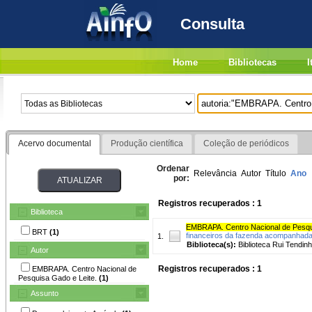
Consulta
Home
Bibliotecas
I
Acervo documental
Produção científica
Coleção de periódicos
Ordenar
Relevância
Autor
Título
Ano
por:
Registros recuperados : 1
Biblioteca
EMBRAPA. Centro Nacional de Pesqu
BRT
(1)
financeiros da fazenda acompanhada
1.
Biblioteca(s):
Biblioteca Rui Tendinh
Autor
Registros recuperados : 1
EMBRAPA. Centro Nacional de
Pesquisa Gado e Leite.
(1)
Assunto