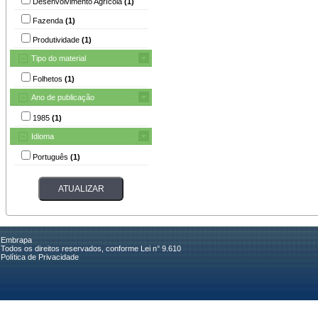
Desenvolvimento Agrícola
(1)
Fazenda
(1)
Produtividade
(1)
Tipo do material
Folhetos
(1)
Ano de publicação
1985
(1)
Idioma
Português
(1)
Embrapa
Todos os direitos reservados, conforme Lei n° 9.610
Política de Privacidade