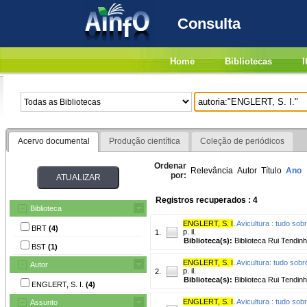
Consulta
Home
Bibliotecas
I
Acervo documental
Produção científica
Coleção de periódicos
Ordenar
Relevância
Autor
Título
Ano
por:
Registros recuperados : 4
Biblioteca
ENGLERT, S. I
.
Avicultura : tudo sob
BRT
(4)
p. il.
1.
Biblioteca(s):
Biblioteca Rui Tendin
BST
(1)
ENGLERT, S. I
.
Avicultura: tudo sob
Autor
p. il.
2.
Biblioteca(s):
Biblioteca Rui Tendinh
ENGLERT, S. I.
(4)
ENGLERT, S. I
.
Avicultura : tudo sob
Assunto