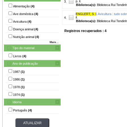
p. il.
3.
Biblioteca(s):
Biblioteca Rui Tendinh
Alimentação
(4)
Ave doméstica
(4)
ENGLERT, S. I
.
Avicultura : tudo sob
il.
4.
Biblioteca(s):
Biblioteca Rui Tendinh
Avicultura
(4)
Doença animal
(4)
Registros recuperados : 4
Nutrição animal
(4)
Mais...
Tipo do material
Livros
(4)
Ano de publicação
1987
(1)
1986
(1)
1978
(1)
1974
(1)
Idioma
Português
(4)