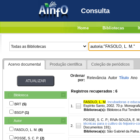
Consulta
Home
Bibliotecas
I
Acervo documental
Produção científica
Coleção de periódicos
Ordenar
Relevância
Autor
Título
Ano
por:
Registros recuperados : 6
Biblioteca
FASOLO, L. M
.
Incubadoras e educa
BRT
(5)
Espírito Santo, 2002. 70 p. Monograf
1.
Biblioteca(s):
Biblioteca Rui Tendinh
BSGP
(1)
POSSE, S. C. P.
;
RIVA-SOUZA, E. M
Autor
técnicas para o cultivo do feijoeiro-
2.
Documentos 191).
FASOLO, L. M.
(6)
Biblioteca(s):
São Gabriel da Palha.
POSSE, S. C. P.
(2)