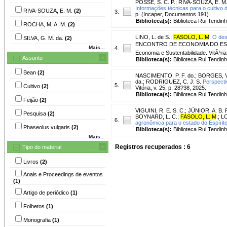
POSSE, S. C. P.
;
RIVA-SOUZA, E. M
Informações técnicas para o cultivo d
RIVA-SOUZA, E. M.
(2)
3.
p. (Incaper, Documentos 191).
Biblioteca(s):
Biblioteca Rui Tendinh
ROCHA, M. A. M.
(2)
LINO, L. de S.
;
FASOLO, L. M
.
O des
SILVA, G. M. da.
(2)
ENCONTRO DE ECONOMIA DO ESPÃRIT
Mais...
4.
Economia e Sustentabilidade. VitÃ³ria
Assunto
Biblioteca(s):
Biblioteca Rui Tendinh
Bean
(2)
NASCIMENTO, P. F. do.
;
BORGES, V.
da.
;
RODRIGUEZ, C. J. S.
Perspectiv
5.
Cultivo
(2)
Vitória, v. 25, p. 28?38, 2025.
Biblioteca(s):
Biblioteca Rui Tendinh
Feijão
(2)
VIGUINI, R. E. S. C.
;
JÚNIOR, A. B. P
Pesquisa
(2)
BOYNARD, L. C.
;
FASOLO, L. M
.
;
LO
6.
agronômica para o estado do Espírito
Phaseolus vulgaris
(2)
Biblioteca(s):
Biblioteca Rui Tendinh
Mais...
Registros recuperados : 6
Tipo do material
Livros
(2)
Anais e Proceedings de eventos
(1)
Artigo de periódico
(1)
Folhetos
(1)
Monografia
(1)