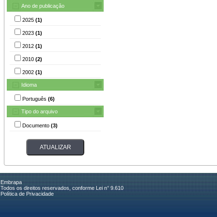
Ano de publicação
2025
(1)
2023
(1)
2012
(1)
2010
(2)
2002
(1)
Idioma
Português
(6)
Tipo do arquivo
Documento
(3)
Embrapa
Todos os direitos reservados, conforme Lei n° 9.610
Política de Privacidade