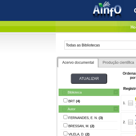
Ho
Acervo documental
Produção científica
Ordena
por
Registr
Biblioteca
BRT
(4)
1.
Autor
FERNANDES, E. N.
(3)
2.
BRESSAN, M.
(2)
VILELA, D.
(2)