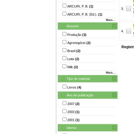
ARCURI, P. B.
(1)
3.
ARCURI, P. B. (Ed.).
(1)
Mais...
Assunto
4.
Produção
(3)
Agronegócio
(2)
Registr
Brasil
(2)
Leite
(2)
Milk
(2)
Mais...
Tipo do material
Livros
(4)
Ano de publicação
2007
(2)
2003
(1)
2001
(1)
Idioma