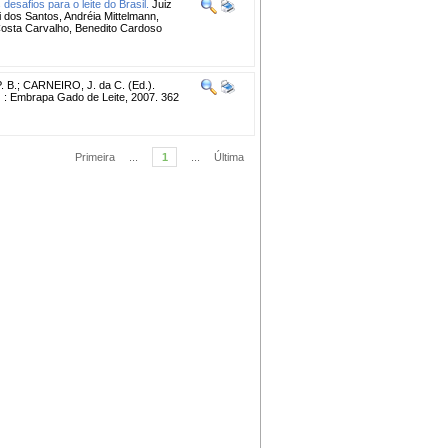
desafios para o leite do Brasil.
Juiz
 dos Santos, Andréia Mittelmann,
 Costa Carvalho, Benedito Cardoso
. B.
;
CARNEIRO, J. da C. (Ed.).
 : Embrapa Gado de Leite, 2007. 362
Primeira
...
1
...
Última