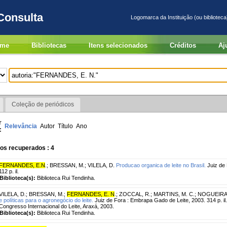
Consulta
Logomarca da Instituição (ou biblioteca
me
Bibliotecas
Itens selecionados
Créditos
Aj
Coleção de periódicos
r
Relevância
Autor
Título
Ano
:
os recuperados : 4
FERNANDES, E.N
.
;
BRESSAN, M.
;
VILELA, D.
Producao organica de leite no Brasil.
Juiz de 
112 p. il.
Biblioteca(s):
Biblioteca Rui Tendinha.
VILELA, D.
;
BRESSAN, M.
;
FERNANDES, E. N
.
;
ZOCCAL, R.
;
MARTINS, M. C.
;
NOGUEIRA N
e políticas para o agronegócio do leite.
Juiz de Fora : Embrapa Gado de Leite, 2003. 314 p. i
Congresso Internacional do Leite, Araxá, 2003.
Biblioteca(s):
Biblioteca Rui Tendinha.