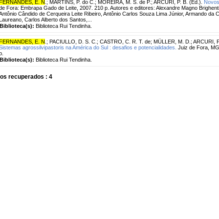
FERNANDES, E. N
.
;
MARTINS, P. do C.
;
MOREIRA, M. S. de P.
;
ARCURI, P. B. (Ed.).
Novos 
de Fora: Embrapa Gado de Leite, 2007. 210 p. Autores e editores: Alexandre Magno Brighenti
Antônio Cândido de Cerqueira Leite Ribeiro, Antônio Carlos Souza Lima Júnior, Armando da
Laureano, Carlos Alberto dos Santos,...
Biblioteca(s):
Biblioteca Rui Tendinha.
FERNANDES, E. N
.
;
PACIULLO, D. S. C.
;
CASTRO, C. R. T. de
;
MÜLLER, M. D.
;
ARCURI, P
Sistemas agrossilvipastoris na América do Sul : desafios e potencialidades.
Juiz de Fora, MG
p.
Biblioteca(s):
Biblioteca Rui Tendinha.
os recuperados : 4