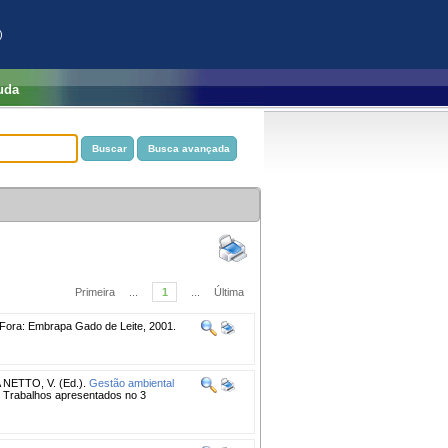
)
uda
Primeira
...
1
...
Última
Fora: Embrapa Gado de Leite, 2001.
ETTO, V. (Ed.).
Gestão ambiental
l. Trabalhos apresentados no 3