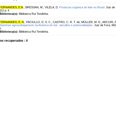
FERNANDES, E.N
.
;
BRESSAN, M.
;
VILELA, D.
Producao organica de leite no Brasil.
Juiz de 
112 p. il.
Biblioteca(s):
Biblioteca Rui Tendinha.
FERNANDES, E. N
.
;
PACIULLO, D. S. C.
;
CASTRO, C. R. T. de
;
MÜLLER, M. D.
;
ARCURI, P
Sistemas agrossilvipastoris na América do Sul : desafios e potencialidades.
Juiz de Fora, MG
p.
Biblioteca(s):
Biblioteca Rui Tendinha.
os recuperados : 4