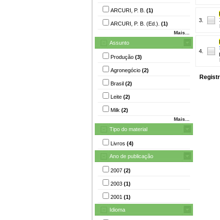
ARCURI, P. B.
(1)
3.
ARCURI, P. B. (Ed.).
(1)
Mais...
Assunto
4.
Produção
(3)
Agronegócio
(2)
Registr
Brasil
(2)
Leite
(2)
Milk
(2)
Mais...
Tipo do material
Livros
(4)
Ano de publicação
2007
(2)
2003
(1)
2001
(1)
Idioma