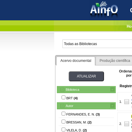
Ho
Acervo documental
Produção científica
Ordena
por
Registr
Biblioteca
BRT
(4)
1.
Autor
FERNANDES, E. N.
(3)
BRESSAN, M.
(2)
2.
VILELA, D.
(2)