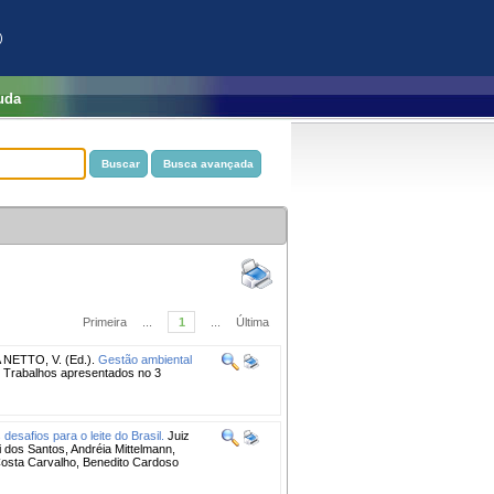
)
uda
Primeira
...
1
...
Última
ETTO, V. (Ed.).
Gestão ambiental
l. Trabalhos apresentados no 3
desafios para o leite do Brasil.
Juiz
 dos Santos, Andréia Mittelmann,
 Costa Carvalho, Benedito Cardoso