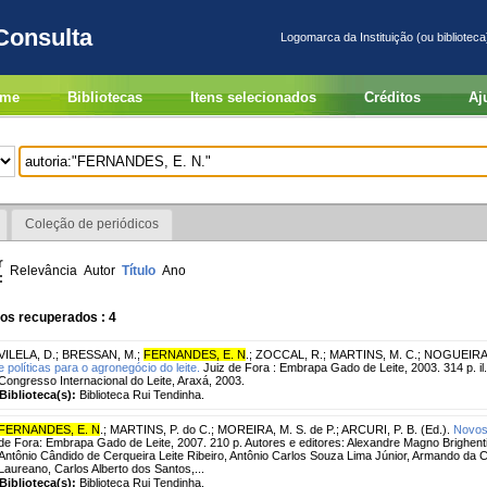
Consulta
Logomarca da Instituição (ou biblioteca
me
Bibliotecas
Itens selecionados
Créditos
Aj
Coleção de periódicos
r
Relevância
Autor
Título
Ano
:
os recuperados : 4
VILELA, D.
;
BRESSAN, M.
;
FERNANDES, E. N
.
;
ZOCCAL, R.
;
MARTINS, M. C.
;
NOGUEIRA N
e políticas para o agronegócio do leite.
Juiz de Fora : Embrapa Gado de Leite, 2003. 314 p. i
Congresso Internacional do Leite, Araxá, 2003.
Biblioteca(s):
Biblioteca Rui Tendinha.
FERNANDES, E. N
.
;
MARTINS, P. do C.
;
MOREIRA, M. S. de P.
;
ARCURI, P. B. (Ed.).
Novos 
de Fora: Embrapa Gado de Leite, 2007. 210 p. Autores e editores: Alexandre Magno Brighenti
Antônio Cândido de Cerqueira Leite Ribeiro, Antônio Carlos Souza Lima Júnior, Armando da
Laureano, Carlos Alberto dos Santos,...
Biblioteca(s):
Biblioteca Rui Tendinha.