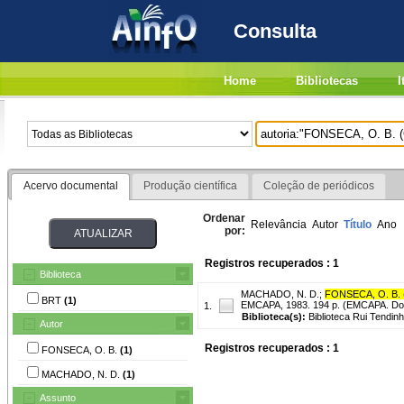
Consulta
Home
Bibliotecas
I
Acervo documental
Produção científica
Coleção de periódicos
Ordenar
Relevância
Autor
Título
Ano
por:
Registros recuperados : 1
Biblioteca
MACHADO, N. D.
;
FONSECA, O. B.
BRT
(1)
EMCAPA, 1983. 194 p. (EMCAPA. Docum
1.
Biblioteca(s):
Biblioteca Rui Tendinh
Autor
Registros recuperados : 1
FONSECA, O. B.
(1)
MACHADO, N. D.
(1)
Assunto