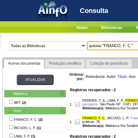
Consulta
Home
Bibliotecas
I
Acervo documental
Produção científica
Coleção de periódicos
Ordenar
Relevância
Autor
Título
Ano
por:
Registros recuperados : 2
Biblioteca
PEREIRA, C. A.
;
LIMA, F. P.
;
FRANCO
BRT
(2)
pastagens.
São Paulo-SP : CATI, 197
1.
Biblioteca(s):
Biblioteca Rui Tendinh
Autor
FRANCO, F. C
.
;
BICUDO, L. P.
Trata
FRANCO, F. C.
(2)
práticas, 76.
2.
Biblioteca(s):
Biblioteca Rui Tendinh
BICUDO, L. P.
(1)
LIMA, F. P.
(1)
Registros recuperados : 2