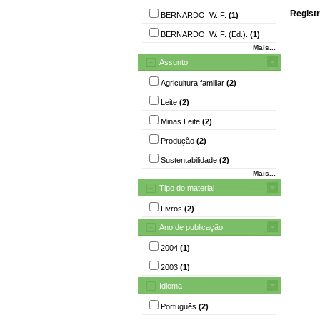
Registr
BERNARDO, W. F.
(1)
BERNARDO, W. F. (Ed.).
(1)
Mais...
Assunto
Agricultura familiar
(2)
Leite
(2)
Minas Leite
(2)
Produção
(2)
Sustentabilidade
(2)
Mais...
Tipo do material
Livros
(2)
Ano de publicação
2004
(1)
2003
(1)
Idioma
Português
(2)