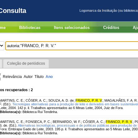
Consulta
Logomarca da Instituição (ou biblioteca
me
Bibliotecas
Itens selecionados
Créditos
Aj
Coleção de periódicos
r
Relevância
Autor
Título
Ano
:
os recuperados : 2
MARTINS, C. E.
;
CÓSER, A. C.
;
SOUZA, A. D. de
;
FRANCO, P. R. V
.
;
MAGALHÃES, F. A. R.
F. (Ed.).
Tecnologias alternativas para a produção de leite e derivados em bases sustentávei
Leite, 2004. 142 p. il. Trabalhos apresentados ao 6 Minas Leite, 2004, Juiz de Fora.
Biblioteca(s):
Biblioteca Rui Tendinha.
MARTINS, C. E.
;
FONSECA, P. C.
;
BERNARDO, W. F.
;
CÓSER, A. C.
;
FRANCO, P. R. V
.
;
P
S. de. (Ed.).
Alternativas tecnológicas, processuais e de políticas públicas para produção de
Fora: Embrapa Gado de Leite, 2003. 195 p. il. Trabalhos apresentados ao 5 Minas Leite, 2003
Biblioteca(s):
Biblioteca Rui Tendinha.