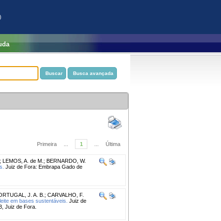
)
uda
Primeira
...
1
...
Última
;
LEMOS, A. de M.
;
BERNARDO, W.
s.
Juiz de Fora: Embrapa Gado de
ORTUGAL, J. A. B.
;
CARVALHO, F.
 leite em bases sustentáveis.
Juiz de
, Juiz de Fora.