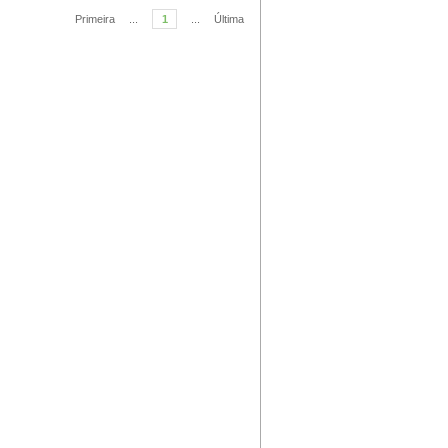
Primeira
...
1
...
Última