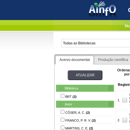
Ho
Acervo documental
Produção científica
Ordena
por
Registr
Biblioteca
BRT
(2)
1.
Autor
CÓSER, A. C.
(2)
2.
FRANCO, P. R. V.
(2)
MARTINS, C. E.
(2)