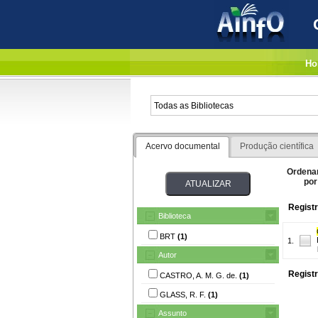
Ho
Acervo documental
Produção científica
Ordena
por
Registr
Biblioteca
BRT
(1)
1.
Autor
Registr
CASTRO, A. M. G. de.
(1)
GLASS, R. F.
(1)
Assunto