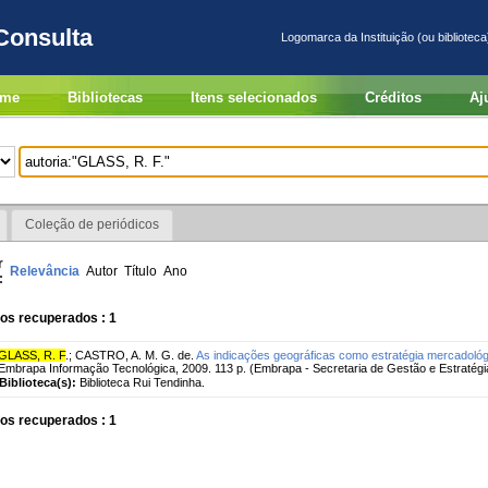
Consulta
Logomarca da Instituição (ou biblioteca
me
Bibliotecas
Itens selecionados
Créditos
Aj
Coleção de periódicos
r
Relevância
Autor
Título
Ano
:
os recuperados : 1
GLASS, R. F
.
;
CASTRO, A. M. G. de.
As indicações geográficas como estratégia mercadológ
Embrapa Informação Tecnológica, 2009. 113 p. (Embrapa - Secretaria de Gestão e Estratégia
Biblioteca(s):
Biblioteca Rui Tendinha.
os recuperados : 1