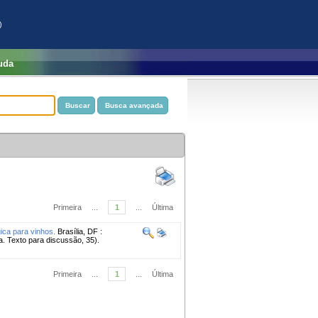
)
uda
Primeira
...
1
...
Última
ica para vinhos.
Brasília, DF :
. Texto para discussão, 35).
Primeira
...
1
...
Última