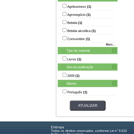
Agribusiness
(1)
Agronegócio
(1)
Bebida
(1)
Bebida alcoólica
(1)
Consumidor
(1)
Mais...
Tipo do material
Livros
(1)
Ano de publicação
2009
(1)
Idioma
Português
(1)
Embrapa
Todos os direitos reservados, conforme Lei n° 9.610