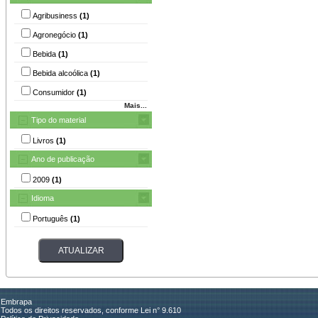
Agribusiness
(1)
Agronegócio
(1)
Bebida
(1)
Bebida alcoólica
(1)
Consumidor
(1)
Mais...
Tipo do material
Livros
(1)
Ano de publicação
2009
(1)
Idioma
Português
(1)
Embrapa
Todos os direitos reservados, conforme Lei n° 9.610