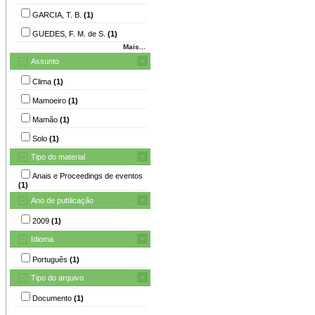
GARCIA, T. B.
(1)
GUEDES, F. M. de S.
(1)
Mais...
Assunto
Clima
(1)
Mamoeiro
(1)
Mamão
(1)
Solo
(1)
Tipo do material
Anais e Proceedings de eventos
(1)
Ano de publicação
2009
(1)
Idioma
Português
(1)
Tipo do arquivo
Documento
(1)