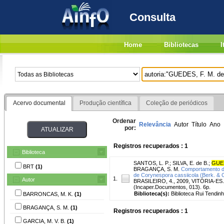
Consulta
Home
Bibliotecas
I
Acervo documental
Produção científica
Coleção de periódicos
Ordenar
Relevância
Autor
Título
Ano
por:
Registros recuperados : 1
Biblioteca
SANTOS, L. P.
;
SILVA, E. de B.
;
GUED
BRT
(1)
BRAGANÇA, S. M.
Comportamento dif
de Corynespora cassiicola (Berk. & 
1.
Autor
BRASILEIRO, 4., 2009, VITÓRIA-ES. Pe
(Incaper.Documentos, 013). 6p.
Biblioteca(s):
Biblioteca Rui Tendinh
BARRONCAS, M. K.
(1)
BRAGANÇA, S. M.
(1)
Registros recuperados : 1
GARCIA, M. V. B.
(1)