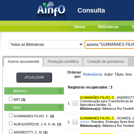
Consulta
Home
Bibliotecas
I
Acervo documental
Produção científica
Coleção de periódicos
Ordenar
Relevância
Autor
Título
Ano
por:
Registros recuperados : 3
Biblioteca
GUIMARÃES FILHO, C
.
;
ANDREOTTI
BRT
(3)
Comunicação para Transferência de 
1.
Agricultura familiar, 5).
Autor
Biblioteca(s):
Biblioteca Rui Tendinh
GUIMARAES FILHO, C.
(2)
GUIMARAES FILHO, C
.
;
SOARES, J.
ovinos.
Petrolina: Embrapa Semi-Árido
2.
ALBUQUERQUE, J. A. S. de.
(1)
Biblioteca(s):
Biblioteca Rui Tendinh
ANDREOTTI, C. M.
(1)