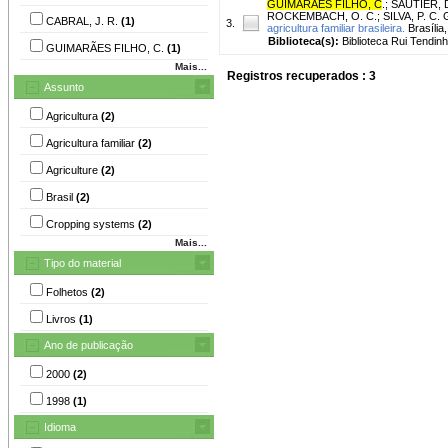
GUIMARAES FILHO, C
.
;
SAUTIER, 
ROCKEMBACH, O. C.
;
SILVA, P. C. 
CABRAL, J. R.
(1)
3.
agricultura familiar brasileira.
Brasília
Biblioteca(s):
Biblioteca Rui Tendinh
GUIMARÃES FILHO, C.
(1)
Mais...
Registros recuperados : 3
Assunto
Agricultura
(2)
Agricultura familiar
(2)
Agriculture
(2)
Brasil
(2)
Cropping systems
(2)
Mais...
Tipo do material
Folhetos
(2)
Livros
(1)
Ano de publicação
2000
(2)
1998
(1)
Idioma