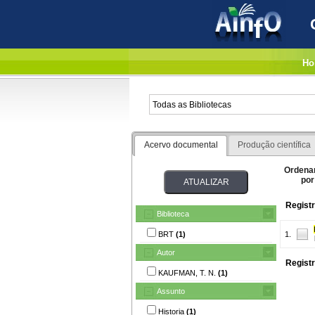
Ho
Acervo documental
Produção científica
Ordena
por
Registr
Biblioteca
BRT
(1)
1.
Autor
Registr
KAUFMAN, T. N.
(1)
Assunto
Historia
(1)