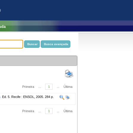
)
uda
Primeira
...
1
...
Última
.
Ed. 5. Recife : ENSOL, 2005. 284 p.
Primeira
...
1
...
Última