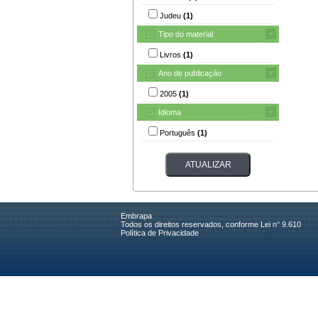
Judeu
(1)
Tipo do material
Livros
(1)
Ano de publicação
2005
(1)
Idioma
Português
(1)
Embrapa
Todos os direitos reservados, conforme Lei n° 9.610
Política de Privacidade