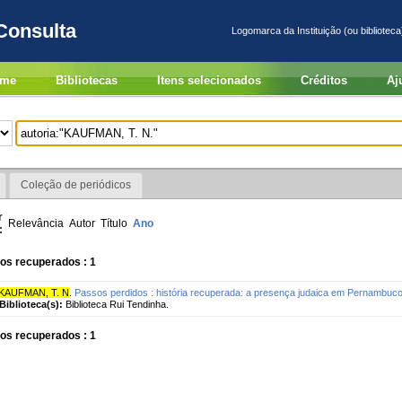
Consulta
Logomarca da Instituição (ou biblioteca
me
Bibliotecas
Itens selecionados
Créditos
Aj
Coleção de periódicos
r
Relevância
Autor
Título
Ano
:
os recuperados : 1
KAUFMAN, T. N
.
Passos perdidos : história recuperada: a presença judaica em Pernambuco
Biblioteca(s):
Biblioteca Rui Tendinha.
os recuperados : 1