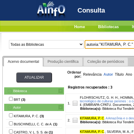
Consulta
Home
Bibliotecas
I
Acervo documental
Produção científica
Coleção de periódicos
Ordenar
Relevância
Autor
Título
Ano
por:
Registros recuperados : 3
Biblioteca
FLOHRSCHUTZ, G. H. H.
;
HOMMA, A
BRT
(3)
tecnológico de culturas perenes : o 
1.
il. (EMBRAPA-CPATU. Documentos, 2
Autor
Biblioteca(s):
Biblioteca Rui Tendinh
KITAMURA, P. C.
(3)
KITAMURA, P. C
.
A Amazônia e o des
2.
Biblioteca(s):
Biblioteca Rui Tendinh
BUSCHINELLI, C. C. de A.
(1)
KITAMURA, P. C
.
;
SILVEIRA, M. A.
;
F
CASTRO, V. L. S. S. de
(1)