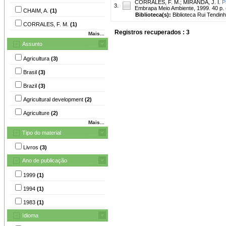
CORRALES, F. M.
;
MIRANDA, J. I.
P
3.
Embrapa Meio Ambiente, 1999. 40 p.
CHAIM, A.
(1)
Biblioteca(s):
Biblioteca Rui Tendinh
CORRALES, F. M.
(1)
Registros recuperados : 3
Mais...
Assunto
Agricultura
(3)
Brasil
(3)
Brazil
(3)
Agricultural development
(2)
Agriculture
(2)
Mais...
Tipo do material
Livros
(3)
Ano de publicação
1999
(1)
1994
(1)
1983
(1)
Idioma