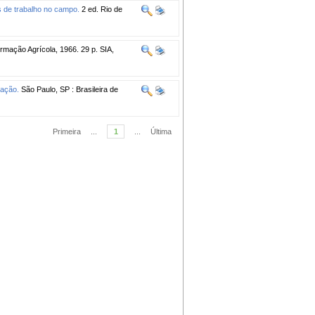
s de trabalho no campo.
2 ed. Rio de
ormação Agrícola, 1966. 29 p. SIA,
zação.
São Paulo, SP : Brasileira de
Primeira
...
1
...
Última