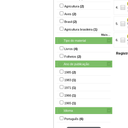
Agricultura
(2)
4.
Aves
(2)
Brasil
(2)
5.
Agricultura brasileira
(1)
Mais...
6.
Tipo do material
Livros
(4)
Registr
Folhetos
(2)
Ano de publicação
1985
(2)
1983
(1)
1971
(1)
1966
(1)
1965
(1)
Idioma
Português
(6)