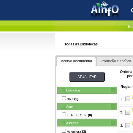
Ho
Acervo documental
Produção científica
Ordena
por
Registr
Biblioteca
BRT
(6)
1.
Autor
2.
LEAL, L. O. P.
(6)
Assunto
3.
Avicultura
(3)