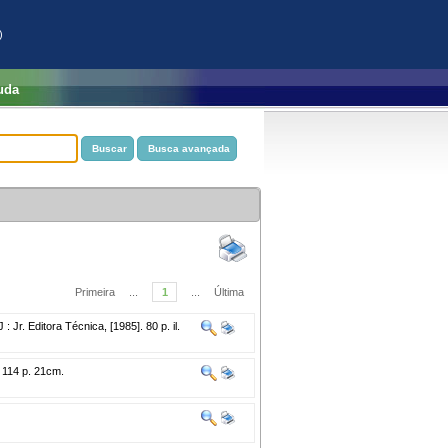
)
uda
Primeira
...
1
...
Última
: Jr. Editora Técnica, [1985]. 80 p. il.
. 114 p. 21cm.
p.