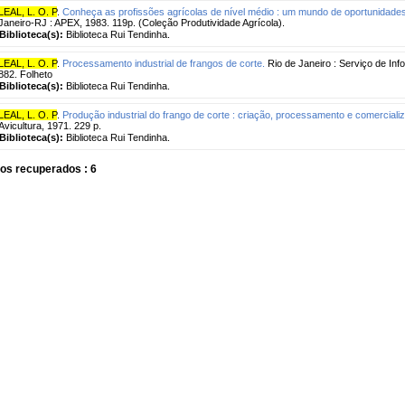
LEAL, L. O. P
.
Conheça as profissões agrícolas de nível médio : um mundo de oportunidade
Janeiro-RJ : APEX, 1983. 119p. (Coleção Produtividade Agrícola).
Biblioteca(s):
Biblioteca Rui Tendinha.
LEAL, L. O. P
.
Processamento industrial de frangos de corte.
Rio de Janeiro : Serviço de Inf
882. Folheto
Biblioteca(s):
Biblioteca Rui Tendinha.
LEAL, L. O. P
.
Produção industrial do frango de corte : criação, processamento e comerciali
Avicultura, 1971. 229 p.
Biblioteca(s):
Biblioteca Rui Tendinha.
os recuperados : 6