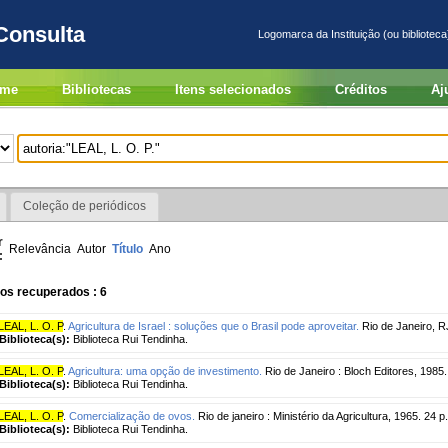
Consulta
Logomarca da Instituição (ou biblioteca
me
Bibliotecas
Itens selecionados
Créditos
Aj
Coleção de periódicos
r
Relevância
Autor
Título
Ano
:
os recuperados : 6
LEAL, L. O. P
.
Agricultura de Israel : soluções que o Brasil pode aproveitar.
Rio de Janeiro, RJ 
Biblioteca(s):
Biblioteca Rui Tendinha.
LEAL, L. O. P
.
Agricultura: uma opção de investimento.
Rio de Janeiro : Bloch Editores, 1985
Biblioteca(s):
Biblioteca Rui Tendinha.
LEAL, L. O. P
.
Comercialização de ovos.
Rio de janeiro : Ministério da Agricultura, 1965. 24 
Biblioteca(s):
Biblioteca Rui Tendinha.