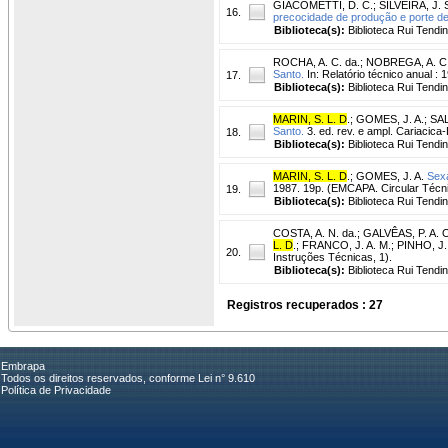
GIACOMETTI, D. C.
;
SILVEIRA, J. 
16.
precocidade de produção e porte de
Biblioteca(s):
Biblioteca Rui Tendi
ROCHA, A. C. da.
;
NOBREGA, A. C
Santo.
In: Relatório técnico anual :
17.
Biblioteca(s):
Biblioteca Rui Tendi
MARIN, S. L. D
.
;
GOMES, J. A.
;
SAL
Santo.
3. ed. rev. e ampl. Cariacica
18.
Biblioteca(s):
Biblioteca Rui Tendi
MARIN, S. L. D
.
;
GOMES, J. A.
Sex
1987. 19p. (EMCAPA. Circular Técnica,
19.
Biblioteca(s):
Biblioteca Rui Tendi
COSTA, A. N. da.
;
GALVÊAS, P. A. 
L. D
.
;
FRANCO, J. A. M.
;
PINHO, J.
20.
Instruções Técnicas, 1).
Biblioteca(s):
Biblioteca Rui Tendi
Registros recuperados : 27
Embrapa
Todos os direitos reservados, conforme Lei n° 9.610
Política de Privacidade