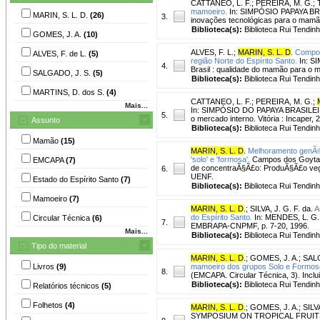
CATTANEO, L. F.
;
PEREIRA, M. G.
;
mamoeiro.
In: SIMPÓSIO PAPAYA BRASI
MARIN, S. L. D.
(26)
3.
inovações tecnológicas para o mamão.
Biblioteca(s):
Biblioteca Rui Tendinh
GOMES, J. A.
(10)
ALVES, F. L.
;
MARIN, S. L. D
.
Compor
ALVES, F. de L.
(5)
região Norte do Espírito Santo.
In: SI
4.
Brasil : qualidade do mamão para o me
SALGADO, J. S.
(5)
Biblioteca(s):
Biblioteca Rui Tendinh
MARTINS, D. dos S.
(4)
CATTANEO, L. F.
;
PEREIRA, M. G.
;
Mais...
In: SIMPÓSIO DO PAPAYA BRASILEIRO,
5.
o mercado interno. Vitória : Incaper, 
Assunto
Biblioteca(s):
Biblioteca Rui Tendinh
Mamão
(15)
MARIN, S. L. D
.
Melhoramento genÃ©t
'solo' e 'formosa'.
Campos dos Goytaca
EMCAPA
(7)
de concentraÃ§Ã£o: ProduÃ§Ã£o vege
6.
UENF.
Estado do Espírito Santo
(7)
Biblioteca(s):
Biblioteca Rui Tendinh
Mamoeiro
(7)
MARIN, S. L. D
.
;
SILVA, J. G. F. da.
A
do Espírito Santo.
In: MENDES, L. G.;
Circular Técnica
(6)
7.
EMBRAPA-CNPMF, p. 7-20, 1996.
Mais...
Biblioteca(s):
Biblioteca Rui Tendinh
Tipo do material
MARIN, S. L. D
.
;
GOMES, J. A.
;
SALG
Livros
(9)
mamoeiro dos grupos Solo e Formosa
8.
(EMCAPA. Circular Técnica, 3). Inclui 
Biblioteca(s):
Biblioteca Rui Tendin
Relatórios técnicos
(5)
Folhetos
(4)
MARIN, S. L. D
.
;
GOMES, J. A.
;
SILVA
SYMPOSIUM ON TROPICAL FRUITS, 1., 