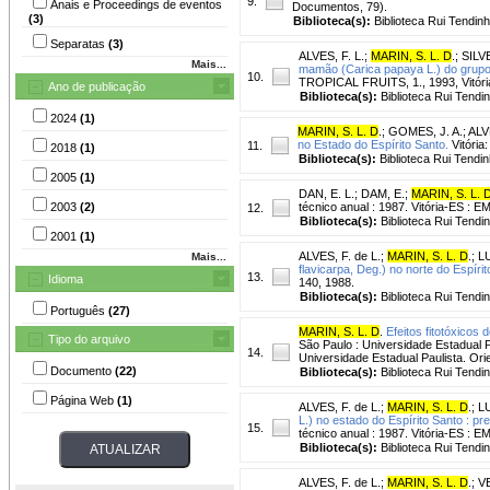
9.
Anais e Proceedings de eventos
Documentos, 79).
(3)
Biblioteca(s):
Biblioteca Rui Tendinh
Separatas
(3)
ALVES, F. L.
;
MARIN, S. L. D
.
;
SILVE
Mais...
mamão (Carica papaya L.) do grupo 
10.
TROPICAL FRUITS, 1., 1993, Vitóri
Ano de publicação
Biblioteca(s):
Biblioteca Rui Tendi
2024
(1)
MARIN, S. L. D
.
;
GOMES, J. A.
;
ALVE
no Estado do Espírito Santo.
Vitória
11.
2018
(1)
Biblioteca(s):
Biblioteca Rui Tendin
2005
(1)
DAN, E. L.
;
DAM, E.
;
MARIN, S. L. 
2003
(2)
técnico anual : 1987. Vitória-ES : 
12.
Biblioteca(s):
Biblioteca Rui Tendi
2001
(1)
ALVES, F. de L.
;
MARIN, S. L. D
.
;
LU
Mais...
flavicarpa, Deg.) no norte do Espíri
13.
Idioma
140, 1988.
Biblioteca(s):
Biblioteca Rui Tendi
Português
(27)
MARIN, S. L. D
.
Efeitos fitotóxicos
Tipo do arquivo
São Paulo : Universidade Estadual 
14.
Universidade Estadual Paulista. Ori
Documento
(22)
Biblioteca(s):
Biblioteca Rui Tendi
Página Web
(1)
ALVES, F. de L.
;
MARIN, S. L. D
.
;
LU
L.) no estado do Espírito Santo : pr
15.
técnico anual : 1987. Vitória-ES : 
Biblioteca(s):
Biblioteca Rui Tendi
ALVES, F. de L.
;
MARIN, S. L. D
.
;
V