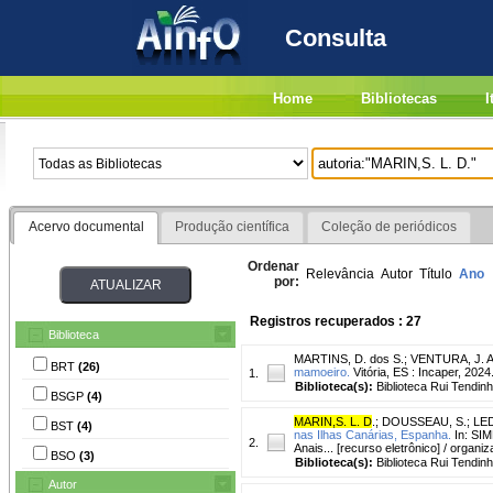
Consulta
Home
Bibliotecas
I
Acervo documental
Produção científica
Coleção de periódicos
Ordenar
Relevância
Autor
Título
Ano
por:
Registros recuperados : 27
Biblioteca
MARTINS, D. dos S.
;
VENTURA, J. A
BRT
(26)
mamoeiro.
Vitória, ES : Incaper, 2024
1.
Biblioteca(s):
Biblioteca Rui Tendinh
BSGP
(4)
MARIN,S. L. D
.
;
DOUSSEAU, S.
;
LED
BST
(4)
nas Ilhas Canárias, Espanha.
In: SIM
2.
Anais... [recurso eletrônico] / organi
BSO
(3)
Biblioteca(s):
Biblioteca Rui Tendinh
Autor