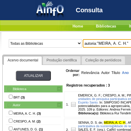
Consulta
Home
Bibliotecas
I
Acervo documental
Produção científica
Coleção de periódicos
Ordenar
Relevância
Autor
Título
Ano
por:
Registros recuperados : 3
Biblioteca
EMERICK, G. F.
;
CRESPO, A. M.
;
PI
BRT
(3)
unidades de pesquisa participativa e
Espirito Santo.
In: SIMPOSIO INCAPER P
1.
Autor
potencialidades para a agropecuária, p
2025. 109 p. Editores: Andrea Ferre
Biblioteca(s):
Biblioteca Rui Tendinh
MEIRA, A. C. H.
(3)
CRESPO, A. M.
(2)
SENNA, D. S. de
;
MEIRA, A. C. H
.
;
A
participativa da sustentabilidade de l
ANTUNES, D. G.
(1)
SALES, E. F. (org.). CafÃ© sombreado
2.