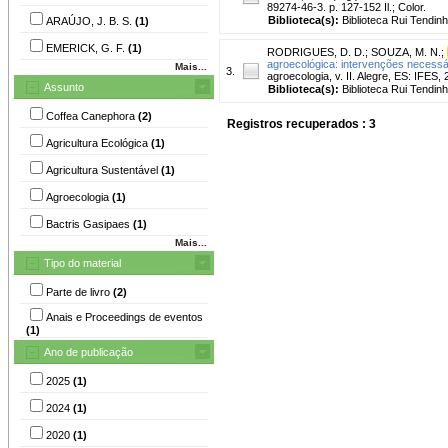
89274-46-3. p. 127-152 Il.; Color.
Biblioteca(s):
Biblioteca Rui Tendinh
ARAÚJO, J. B. S.
(1)
EMERICK, G. F.
(1)
RODRIGUES, D. D.
;
SOUZA, M. N.
;
agroecológica: intervenções necessá
Mais...
3.
agroecologia, v. II. Alegre, ES: IFES,
Assunto
Biblioteca(s):
Biblioteca Rui Tendinh
Coffea Canephora
(2)
Registros recuperados : 3
Agricultura Ecológica
(1)
Agricultura Sustentável
(1)
Agroecologia
(1)
Bactris Gasipaes
(1)
Mais...
Tipo do material
Parte de livro
(2)
Anais e Proceedings de eventos
(1)
Ano de publicação
2025
(1)
2024
(1)
2020
(1)