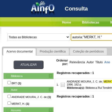
Consulta
Home
Bibliotecas
I
Acervo documental
Produção científica
Coleção de periódicos
Ordenar
Relevância
Autor
Título
Ano
por:
Registros recuperados : 1
Biblioteca
ANDRADE MOURA, J. C. de
;
MERKT
BRT
(1)
1996. 162 p.
1.
Biblioteca(s):
Biblioteca Rui Tendinh
Autor
Registros recuperados : 1
ANDRADE MOURA, J. C. de
(1)
MERKT, H.
(1)
Assunto