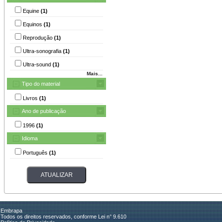
Equine
(1)
Equinos
(1)
Reprodução
(1)
Ultra-sonografia
(1)
Ultra-sound
(1)
Mais...
Tipo do material
Livros
(1)
Ano de publicação
1996
(1)
Idioma
Português
(1)
Embrapa
Todos os direitos reservados, conforme Lei n° 9.610