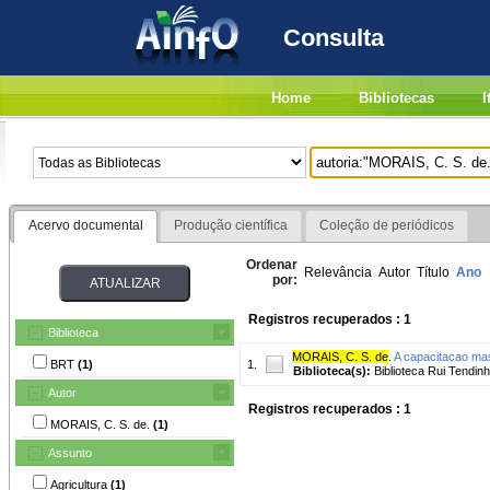
Consulta
Home
Bibliotecas
I
Acervo documental
Produção científica
Coleção de periódicos
Ordenar
Relevância
Autor
Título
Ano
por:
Registros recuperados : 1
Biblioteca
MORAIS, C. S. de
.
A capacitacao mas
BRT
(1)
1.
Biblioteca(s):
Biblioteca Rui Tendinh
Autor
Registros recuperados : 1
MORAIS, C. S. de.
(1)
Assunto
Agricultura
(1)