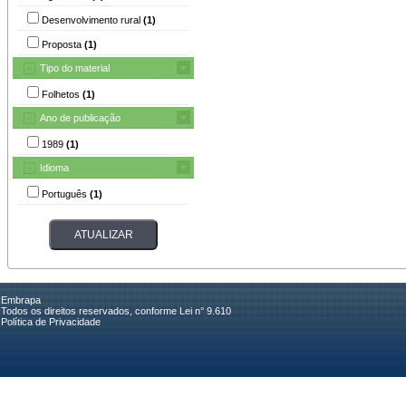
Desenvolvimento rural
(1)
Proposta
(1)
Tipo do material
Folhetos
(1)
Ano de publicação
1989
(1)
Idioma
Português
(1)
Embrapa
Todos os direitos reservados, conforme Lei n° 9.610
Política de Privacidade