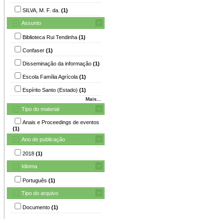
SILVA, M. F. da.
(1)
Assunto
Biblioteca Rui Tendinha
(1)
Confaser
(1)
Disseminação da informação
(1)
Escola Família Agrícola
(1)
Espírito Santo (Estado)
(1)
Mais...
Tipo do material
Anais e Proceedings de eventos
(1)
Ano de publicação
2018
(1)
Idioma
Português
(1)
Tipo do arquivo
Documento
(1)