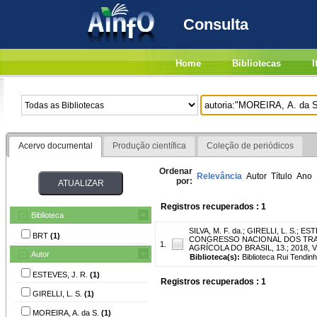
Consulta
Home
Bibliotecas
I
Acervo documental
Produção científica
Coleção de periódicos
Ordenar
Relevância
Autor
Título
Ano
por:
Registros recuperados : 1
Biblioteca
SILVA, M. F. da.
;
GIRELLI, L. S.
;
ESTE
BRT
(1)
CONGRESSO NACIONAL DOS TRAB
1.
AGRÍCOLA DO BRASIL, 13.; 2018, Vitó
Autor
Biblioteca(s):
Biblioteca Rui Tendinh
ESTEVES, J. R.
(1)
Registros recuperados : 1
GIRELLI, L. S.
(1)
MOREIRA, A. da S.
(1)