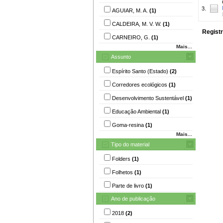
3.
AGUIAR, M. A.
(1)
CALDEIRA, M. V. W.
(1)
Registr
CARNEIRO, G.
(1)
Mais...
Assunto
Espírito Santo (Estado)
(2)
Corredores ecológicos
(1)
Desenvolvimento Sustentável
(1)
Educação Ambiental
(1)
Goma-resina
(1)
Mais...
Tipo do material
Folders
(1)
Folhetos
(1)
Parte de livro
(1)
Ano de publicação
2018
(2)