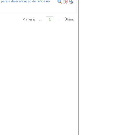
a para a diversificação de renda no
Primeira
...
1
...
Última