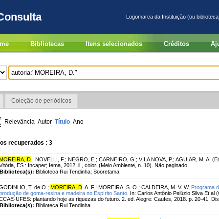
Consulta
Logomarca da Instituição (ou biblioteca
me
Bibliotecas
Itens selecionados
Créditos
Aj
Coleção de periódicos
r
Relevância
Autor
Título
Ano
:
os recuperados : 3
MOREIRA, D
.
;
NOVELLI, F.
;
NEGRO, E.
;
CARNEIRO, G.
;
VILA NOVA, P.
;
AGUIAR, M. A. (Ed
Vitória, ES : Incaper; Iema, 2012. il., color. (Meio Ambiente, n. 10). Não paginado.
Biblioteca(s):
Biblioteca Rui Tendinha; Sooretama.
GODINHO, T. de O.
;
MOREIRA, D
. A. F.
;
MOREIRA, S. O.
;
CALDEIRA, M. V. W.
Programa de
produção de goma-resina e madeira no Espírito Santo.
In: Carlos Antônio Pelúzio Silva Et a
CCAE-UFES: plantando hoje as riquezas do futuro. 2. ed. Alegre: Caufes, 2018. p. 20-41. Di
Biblioteca(s):
Biblioteca Rui Tendinha.