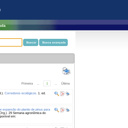
)
uda
Primeira
...
1
...
Última
.).
Corredores ecológicos.
1. ed.
 expansão do plantio de pinus para
l (Org.). 29 Semana agronômica do
sponível em: