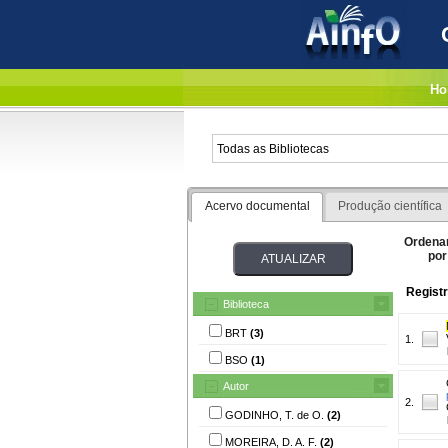
Ho
Acervo documental
Produção científica
Ordena
por
Registr
Biblioteca
BRT
(3)
1.
BSO
(1)
Autor
2.
GODINHO, T. de O.
(2)
MOREIRA, D. A. F.
(2)