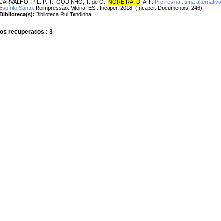
CARVALHO, P. L. P. T.
;
GODINHO, T. de O.
;
MOREIRA, D
. A. F.
Pró-resina : uma alternativ
Espírito Santo.
Reimpressão. Vitória, ES : Incaper, 2018. (Incaper. Documentos, 246)
Biblioteca(s):
Biblioteca Rui Tendinha.
os recuperados : 3