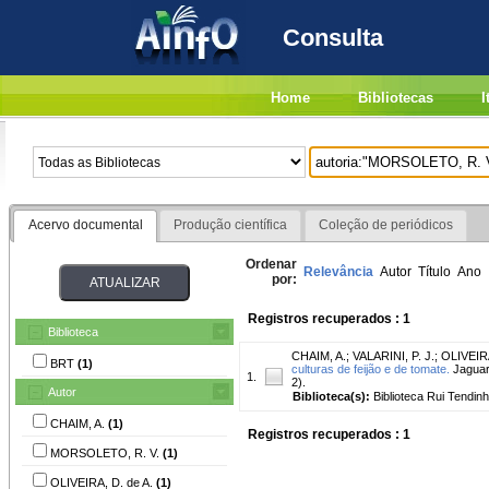
Consulta
Home
Bibliotecas
I
Acervo documental
Produção científica
Coleção de periódicos
Ordenar
Relevância
Autor
Título
Ano
por:
Registros recuperados : 1
Biblioteca
CHAIM, A.
;
VALARINI, P. J.
;
OLIVEIRA
BRT
(1)
culturas de feijão e de tomate.
Jaguar
1.
2).
Autor
Biblioteca(s):
Biblioteca Rui Tendinh
CHAIM, A.
(1)
Registros recuperados : 1
MORSOLETO, R. V.
(1)
OLIVEIRA, D. de A.
(1)