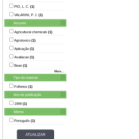
PIO, L. C.
(1)
VALARINI, P. J.
(1)
Assunto
Agricultural chemicals
(1)
Agrotoxico
(1)
Aplicação
(1)
Avaliacao
(1)
Bean
(1)
Mais...
Tipo do material
Folhetos
(1)
Ano de publicação
1999
(1)
Idioma
Português
(1)